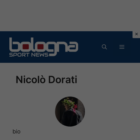
Vai
al
MENU
contenuto
Nicolò Dorati
bio