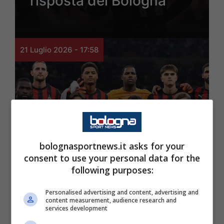
risposta del Bologna
21 Luglio 2026 - 17:58
bolognasportnews.it asks for your
Calciomercato
consent to use your personal data for the
Calciomercato Bologna,
following purposes:
per il centrocampo
Personalised advertising and content, advertising and
spunta un nome dal
content measurement, audience research and
services development
Milan