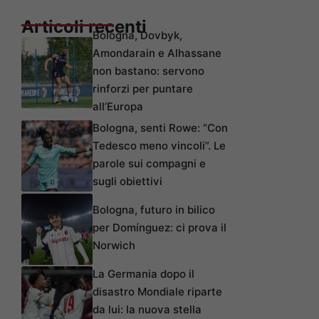
Articoli recenti
Bologna, Dovbyk,
Amondarain e Alhassane
non bastano: servono
rinforzi per puntare
all’Europa
Bologna, senti Rowe: “Con
Tedesco meno vincoli”. Le
parole sui compagni e
sugli obiettivi
Bologna, futuro in bilico
per Domínguez: ci prova il
Norwich
La Germania dopo il
disastro Mondiale riparte
da lui: la nuova stella