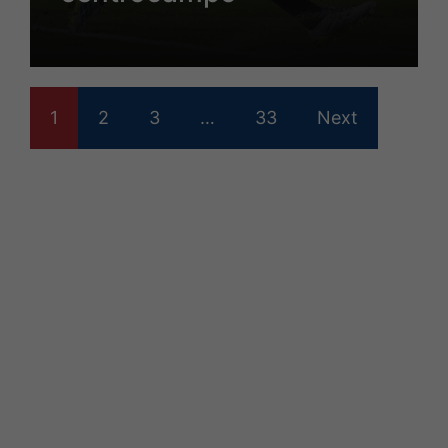
1
2
3
…
33
Next