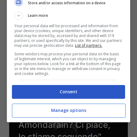
Store and/or access information on a device
Learn more
Your personal data will be processed and information from
21 Luglio 2026 - 14:20
your device (cookies, unique identifiers, and other device
data) may be stored by, accessed by and shared with 319
partners, or used specifically by this site. We and our partners
may use precise geolocation data.
List of partners.
Some vendors may process your personal data on the basis
of legitimate interest, which you can object to by managing
your options below. Look for a link at the bottom of this page
or in the site menu to manage or withdraw consent in privacy
and cookie settings.
Bologna
Bologna, Fenucci da
Consent
Valles: “Siamo vicini al
Manage options
rinnovo di Orsolini.
Amondarain? Ci piace,
lo stiamo seguendo”