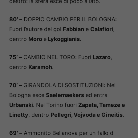
destro: la sfera esce di poco a lato.
80′ –
DOPPIO CAMBIO PER IL BOLOGNA:
Fuori l’autore del gol
Fabbian
e
Calafiori
,
dentro
Moro
e
Lykoggianis
.
75′ –
CAMBIO NEL TORO: Fuori
Lazaro
,
dentro
Karamoh
.
70′ –
GIRANDOLA DI SOSTITUZIONI: Nel
Bologna esce
Saelemaekers
ed entra
Urbanski
. Nel Torino fuori
Zapata, Tameze e
Linetty
, dentro
Pellegri, Vojvoda e Gineitis
.
69′ –
Ammonito Bellanova per un fallo di