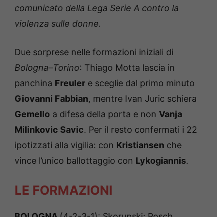
comunicato della Lega Serie A contro la
violenza sulle donne.
Due sorprese nelle formazioni iniziali di
Bologna
–
Torino
: Thiago Motta lascia in
panchina
Freuler
e sceglie dal primo minuto
Giovanni Fabbian
, mentre Ivan Juric schiera
Gemello
a difesa della porta e non
Vanja
Milinkovic Savic
. Per il resto confermati i 22
ipotizzati alla vigilia: con
Kristiansen
che
vince l’unico ballottaggio con
Lykogiannis
.
LE FORMAZIONI
BOLOGNA
(4-2-3-1): Skorupski; Posch,