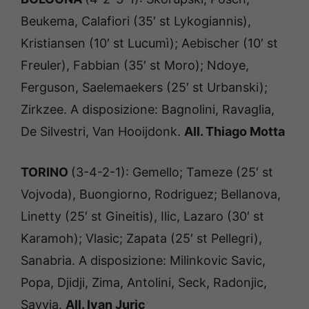
Beukema, Calafiori (35′ st Lykogiannis),
Kristiansen (10′ st Lucumì); Aebischer (10′ st
Freuler), Fabbian (35′ st Moro); Ndoye,
Ferguson, Saelemaekers (25′ st Urbanski);
Zirkzee. A disposizione: Bagnolini, Ravaglia,
De Silvestri, Van Hooijdonk.
All. Thiago Motta
TORINO
(3-4-2-1): Gemello; Tameze (25′ st
Vojvoda), Buongiorno, Rodriguez; Bellanova,
Linetty (25′ st Gineitis), Ilic, Lazaro (30′ st
Karamoh); Vlasic; Zapata (25′ st Pellegri),
Sanabria. A disposizione: Milinkovic Savic,
Popa, Djidji, Zima, Antolini, Seck, Radonjic,
Savvia.
All. Ivan Juric