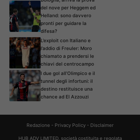
del nove per Heggem ed
Helland: sono davvero
pronti per guidare la
difesa?
L’exploit con Italiano e
l’addio di Freuler: Moro
chiamato a prendersi le
chiavi del centrocampo
I due gol all’Olimpico e il
tunnel degli infortuni: il
destino restituisce una
chance ad El Azzouzi
Redazione
-
Privacy Policy
-
Disclaimer
HUB ADV LIMITED, società costituita e regolata