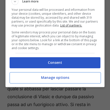
Learn more
rossoblù si difendono.
Your personal data will be processed and information from
your device (cookies, unique identifiers, and other device
data) may be stored by, accessed by and shared with 319
23′ –
ZAPATA METTE I BRIVIDI! Conclusione
partners, or used specifically by this site. We and our partners
may use precise geolocation data.
List of partners.
da fuori area del colombiano, Skorupski è
Some vendors may process your personal data on the basis
costretto a volare e mettere in corner.
of legitimate interest, which you can object to by managing
your options below. Look for a link at the bottom of this page
or in the site menu to manage or withdraw consent in privacy
and cookie settings.
22′ –
Ammonito Kristiansen.
Consent
20′ –
GOL ANNULLATO!
Intervento del Var
Gariglio che vanifica tutto a causa della
Manage options
posizione iniziale di
offside di Sanabria
, il
quale si abbassa per lasciar passare la
conclusione di Vlasic e dunque da passivo
passa ad un fuorigioco attivo. Si resta in