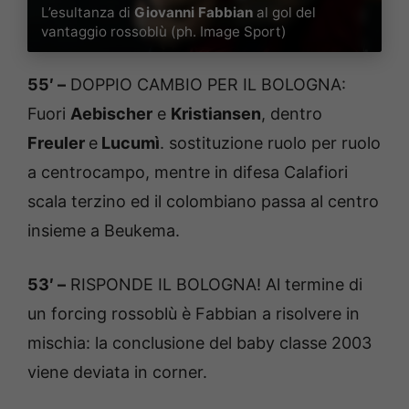
L’esultanza di
Giovanni Fabbian
al gol del
vantaggio rossoblù (ph. Image Sport)
55′ –
DOPPIO CAMBIO PER IL BOLOGNA:
Fuori
Aebischer
e
Kristiansen
, dentro
Freuler
e
Lucumì
. sostituzione ruolo per ruolo
a centrocampo, mentre in difesa Calafiori
scala terzino ed il colombiano passa al centro
insieme a Beukema.
53′ –
RISPONDE IL BOLOGNA! Al termine di
un forcing rossoblù è Fabbian a risolvere in
mischia: la conclusione del baby classe 2003
viene deviata in corner.