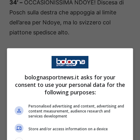
34′ –
OCCASIONISSIMA NDOYE! Discesa di
Posch sulla destra che appoggia al limite
dell’area per Ndoye, ma lo svizzero col
piattone spedisce alto.
31′ –
CHANCE PER BUONGIORNO! sugli
sviluppi del calcio di punizione il capitano
granata svetta più in alto di tutti ma di testa
bolognasportnews.it asks for your
non riesce ad inquadrare la porta da buona
consent to use your personal data for the
posizione.
following purposes:
Personalised advertising and content, advertising and
30′ –
Ammonito Fabbian.
content measurement, audience research and
services development
25′ –
Buon momento dei granata che
Store and/or access information on a device
conquistano corner in rapida successione. I