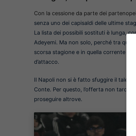
Con la cessione da parte dei partenope
senza uno dei capisaldi delle ultime stagi
La lista dei possibili sostituti è lung
Adeyemi. Ma non solo, perché tra quest
scorsa stagione e in quella corrente ha 
d’attacco.
Il Napoli non si è fatto sfuggire il talen
Conte. Per questo, l’offerta non tarda a
proseguire altrove.