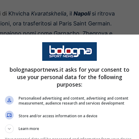
i di
Khvicha
Kvaratskhelia
, il
Napoli
si ritrova
oni, ora trasferitosi al Paris Saint Germain.
a, compaiono nomi come Garnacho, Zhegrova e
i vi è inserito anche Dan
Ndoye
, che nella
dimostrato le sue grandi qualità da esterno
bolognasportnews.it asks for your consent to
use your personal data for the following
to dello svizzero, perfetto per il gioco di Antonio
purposes:
d arrivare: 30 milioni, ma le ricerche dovranno
Personalised advertising and content, advertising and content
measurement, audience research and services development
Store and/or access information on a device
Learn more