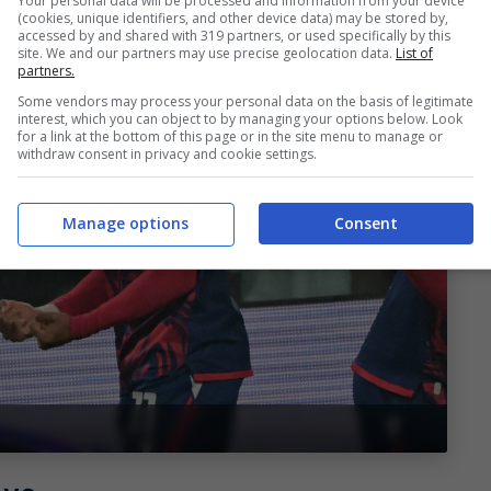
Your personal data will be processed and information from your device
(cookies, unique identifiers, and other device data) may be stored by,
accessed by and shared with 319 partners, or used specifically by this
site. We and our partners may use precise geolocation data.
List of
partners.
Some vendors may process your personal data on the basis of legitimate
interest, which you can object to by managing your options below. Look
for a link at the bottom of this page or in the site menu to manage or
withdraw consent in privacy and cookie settings.
Manage options
Consent