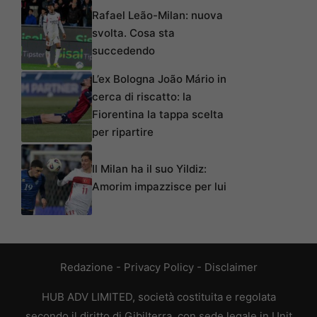
Rafael Leão-Milan: nuova
svolta. Cosa sta
succedendo
L’ex Bologna João Mário in
cerca di riscatto: la
Fiorentina la tappa scelta
per ripartire
Il Milan ha il suo Yildiz:
Amorim impazzisce per lui
Redazione
-
Privacy Policy
-
Disclaimer
HUB ADV LIMITED, società costituita e regolata
secondo il diritto di Gibilterra, con sede legale in Unit