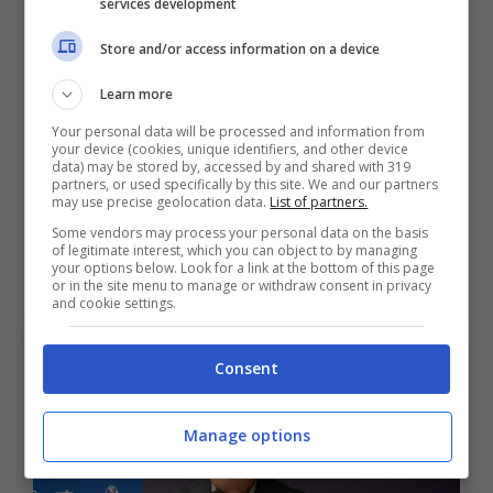
bravo e un club forte per
services development
fare le fortune di una
Store and/or access information on a device
squadra e di un allenatore.
Learn more
Prendete Motta: nei due
Your personal data will be processed and information from
your device (cookies, unique identifiers, and other device
anni di Bologna ha fatto
data) may be stored by, accessed by and shared with 319
partners, or used specifically by this site. We and our partners
cose eccellenti, alla Juve
may use precise geolocation data.
List of partners.
invece è finita malissimo.
Some vendors may process your personal data on the basis
of legitimate interest, which you can object to by managing
your options below. Look for a link at the bottom of this page
or in the site menu to manage or withdraw consent in privacy
and cookie settings.
Consent
Manage options