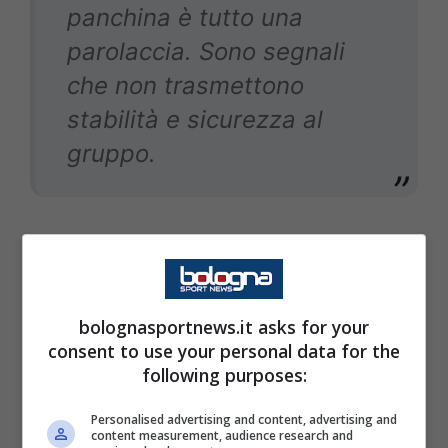
panchina è tutto una
parolaccia. Sono segnali
che non trasmettono
stabilità e sicurezza al
gruppo.
Su Sartori:
bolognasportnews.it asks for your
Il Bologna è la prova
consent to use your personal data for the
following purposes:
vivente di quanto conti
avere un uomo mercato
Personalised advertising and content, advertising and
content measurement, audience research and