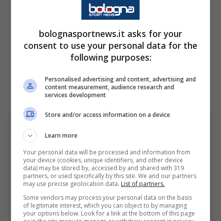
seduta tecnico-tattica.
Allenamento differenziato
bolognasportnews.it asks for your
per Lukasz Skorupski,
consent to use your personal data for the
following purposes:
Davide Calabria, Nicolò
Casale e Lewis Ferguson.
Personalised advertising and content, advertising and
content measurement, audience research and
services development
Store and/or access information on a device
Learn more
Your personal data will be processed and information from
your device (cookies, unique identifiers, and other device
data) may be stored by, accessed by and shared with 319
partners, or used specifically by this site. We and our partners
may use precise geolocation data.
List of partners.
Some vendors may process your personal data on the basis
of legitimate interest, which you can object to by managing
your options below. Look for a link at the bottom of this page