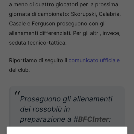
a meno di quattro giocatori per la prossima
giornata di campionato: Skorupski, Calabria,
Casale e Ferguson proseguono con gli
allenamenti differenziati. Per gli altri, invece,
seduta tecnico-tattica.
Riportiamo di seguito il
comunicato ufficiale
del club.
Proseguono gli allenamenti
dei rossoblù in
preparazione a #
BFCInter
:
la squadra ha svolto una