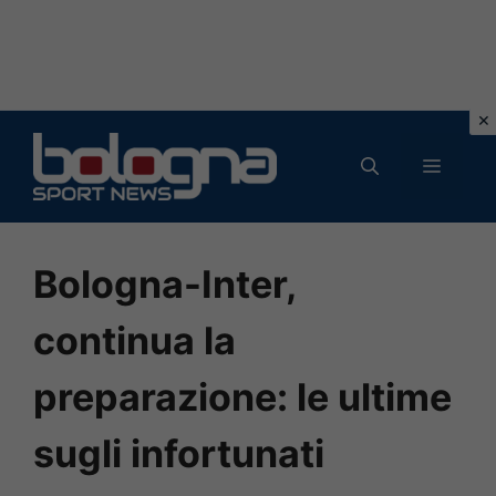
Vai
al
MENU
contenuto
Bologna-Inter,
continua la
preparazione: le ultime
sugli infortunati