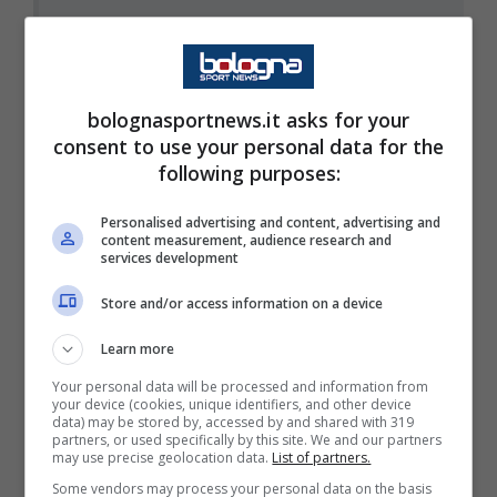
AVAR: IRRATI
bolognasportnews.it asks for your
consent to use your personal data for the
following purposes:
GENOA – LECCE
h. 12.30
Personalised advertising and content, advertising and
content measurement, audience research and
services development
PAIRETTO
Store and/or access information on a device
Learn more
MASSARA – BAHRI
Your personal data will be processed and information from
your device (cookies, unique identifiers, and other device
data) may be stored by, accessed by and shared with 319
IV: VOLPI
partners, or used specifically by this site. We and our partners
may use precise geolocation data.
List of partners.
Some vendors may process your personal data on the basis