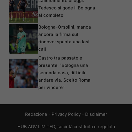
L’allenamento di oggi:
Tedesco si gode il Bologna
al completo
Bologna-Orsolini, manca
ancora la firma sul
rinnovo: spunta una last
call
Castro tra passato e
presente: “Bologna una
seconda casa, difficile
andare via. Scelto Roma
per vincere”
Redazione
-
Privacy Policy
-
Disclaimer
HUB ADV LIMITED, società costituita e regolata