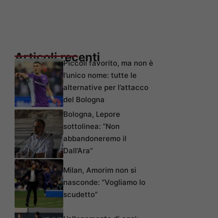
Articoli recenti
Piccoli favorito, ma non è
l’unico nome: tutte le
alternative per l’attacco
del Bologna
Bologna, Lepore
sottolinea: “Non
abbandoneremo il
Dall’Ara”
Milan, Amorim non si
nasconde: “Vogliamo lo
scudetto”