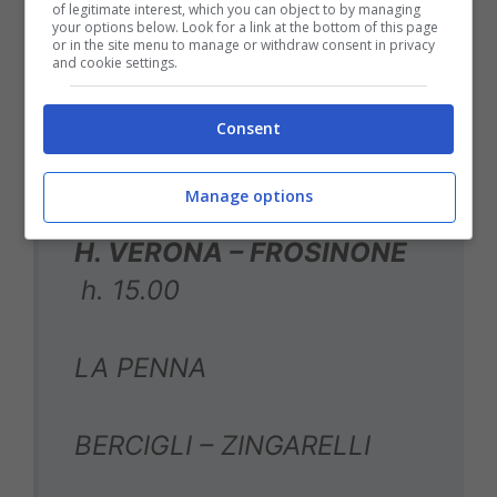
of legitimate interest, which you can object to by managing
VAR: SERRA
your options below. Look for a link at the bottom of this page
or in the site menu to manage or withdraw consent in privacy
and cookie settings.
AVAR: DI PAOLO
Consent
Manage options
H. VERONA – FROSINONE
h. 15.00
LA PENNA
BERCIGLI – ZINGARELLI