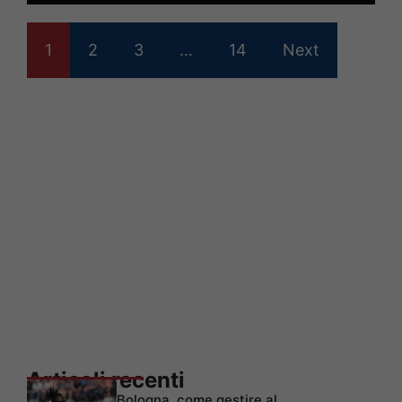
1
2
3
…
14
Next
Articoli recenti
Bologna, come gestire al