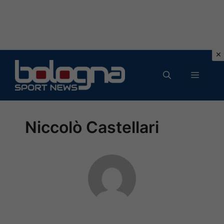
Vai
al
MENU
contenuto
Niccolò Castellari