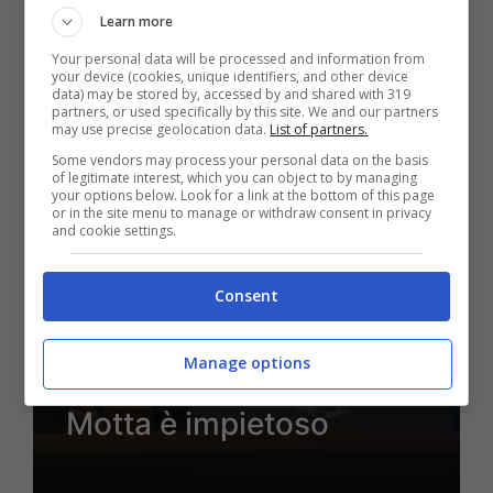
Learn more
24 Ottobre 2024 - 10:19
Your personal data will be processed and information from
your device (cookies, unique identifiers, and other device
data) may be stored by, accessed by and shared with 319
partners, or used specifically by this site. We and our partners
may use precise geolocation data.
List of partners.
Some vendors may process your personal data on the basis
of legitimate interest, which you can object to by managing
your options below. Look for a link at the bottom of this page
or in the site menu to manage or withdraw consent in privacy
and cookie settings.
Consent
Rassegna Stampa
Bologna, Italiano alle
Manage options
strette: il confronto con
Motta è impietoso