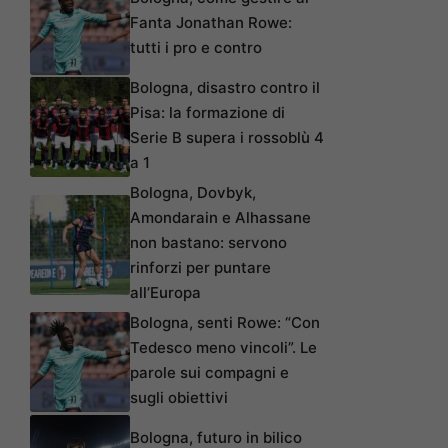
Fanta Jonathan Rowe:
tutti i pro e contro
Bologna, disastro contro il
Pisa: la formazione di
Serie B supera i rossoblù 4
a 1
Bologna, Dovbyk,
Amondarain e Alhassane
non bastano: servono
rinforzi per puntare
all’Europa
Bologna, senti Rowe: “Con
Tedesco meno vincoli”. Le
parole sui compagni e
sugli obiettivi
Bologna, futuro in bilico