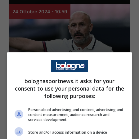
24 Ottobre 2024 - 10:59
Rassegna Stampa
bolognasportnews.it asks for your
Bologna-Milan,
consent to use your personal data for the
Ferguson pronto: la
following purposes:
decisione clamorosa di
Personalised advertising and content, advertising and
content measurement, audience research and
Italiano
services development
Store and/or access information on a device