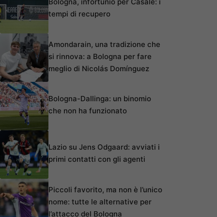
Bologna, infortunio per Casale: i
tempi di recupero
Amondarain, una tradizione che
si rinnova: a Bologna per fare
meglio di Nicolás Domínguez
Bologna-Dallinga: un binomio
che non ha funzionato
Lazio su Jens Odgaard: avviati i
primi contatti con gli agenti
Piccoli favorito, ma non è l’unico
nome: tutte le alternative per
l’attacco del Bologna