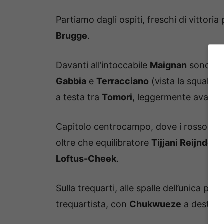
Partiamo dagli ospiti, freschi di vittoria
Brugge
.
Davanti all’intoccabile
Maignan
sono pro
Gabbia
e
Terracciano
(vista la squalific
a testa tra
Tomori
, leggermente avanti,
Capitolo centrocampo, dove i rossoneri
oltre che equilibratore
Tijjani Reijnders
Loftus-Cheek
.
Sulla trequarti, alle spalle dell’unica pun
trequartista, con
Chukwueze
a destra 