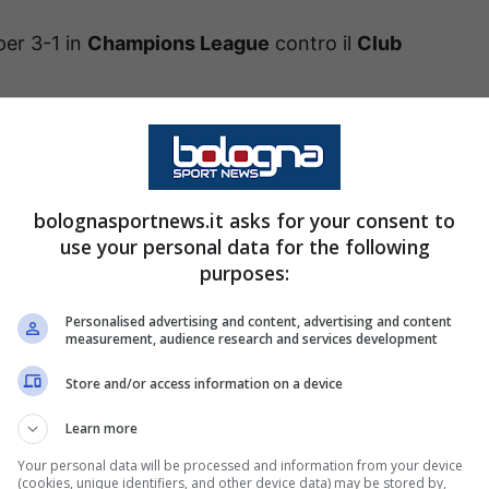
 per 3-1 in
Champions League
contro il
Club
nti, da destra a sinistra,
Emerson Royal
,
a di
Theo Hernandez
). L’ultima maglia è un testa
 e
Pavlovic
.
bolognasportnews.it asks for your consent to
use your personal data for the following
purposes:
 non potranno contare sul mattatore di martedì,
. Al suo posto, al fianco di
Fofana
, agirà
Ruben
Personalised advertising and content, advertising and content
measurement, audience research and services development
Store and/or access information on a device
ta
Morata
, dovrebbero agire
Pulisic
da
Learn more
e uno tra
Leao
e
Okafor
a sinistra.
Your personal data will be processed and information from your device
(cookies, unique identifiers, and other device data) may be stored by,