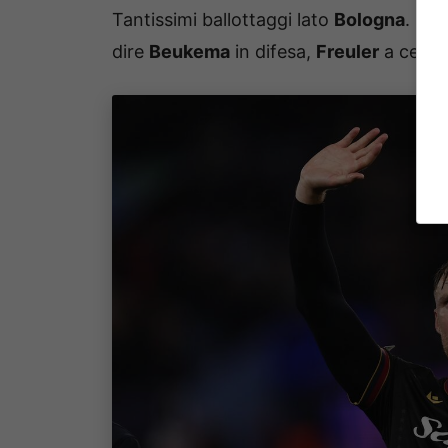
Tantissimi ballottaggi lato
Bologna
. Par
dire
Beukema
in difesa,
Freuler
a cent