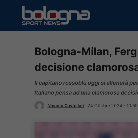
Vai
al
contenuto
Bologna-Milan, Ferg
decisione clamorosa 
Il capitano rossoblù oggi si allenerà p
Italiano pensa ad una clamorosa decis
Niccolò Castellari
24 Ottobre 2024 - 10:59