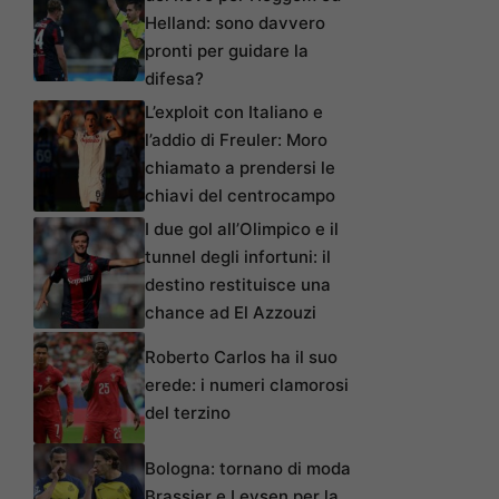
Helland: sono davvero
pronti per guidare la
difesa?
L’exploit con Italiano e
l’addio di Freuler: Moro
chiamato a prendersi le
chiavi del centrocampo
I due gol all’Olimpico e il
tunnel degli infortuni: il
destino restituisce una
chance ad El Azzouzi
Roberto Carlos ha il suo
erede: i numeri clamorosi
del terzino
Bologna: tornano di moda
Brassier e Leysen per la