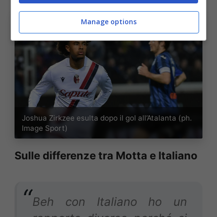
Manage options
Joshua Zirkzee esulta dopo il gol all’Atalanta (ph.
Image Sport)
Sulle differenze tra Motta e Italiano
Beh con Italiano ho un