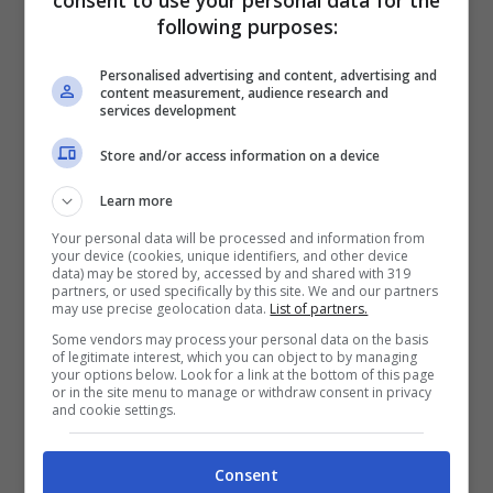
consent to use your personal data for the
following purposes:
Zirkzee e su Thiago Motta
Personalised advertising and content, advertising and
content measurement, audience research and
services development
Più che la sua concorrenza
Store and/or access information on a device
era il fatto che la squadra
Learn more
vinceva sempre. Quindi
Your personal data will be processed and information from
apparentemente non c’era
your device (cookies, unique identifiers, and other device
data) may be stored by, accessed by and shared with 319
bisogno di cambiare nulla.
partners, or used specifically by this site. We and our partners
may use precise geolocation data.
List of partners.
Thiago Motta mi ha inserito
Some vendors may process your personal data on the basis
gradualmente e alla fine
of legitimate interest, which you can object to by managing
your options below. Look for a link at the bottom of this page
devo ringraziarlo per la
or in the site menu to manage or withdraw consent in privacy
and cookie settings.
fiducia che mi ha dato.
Consent