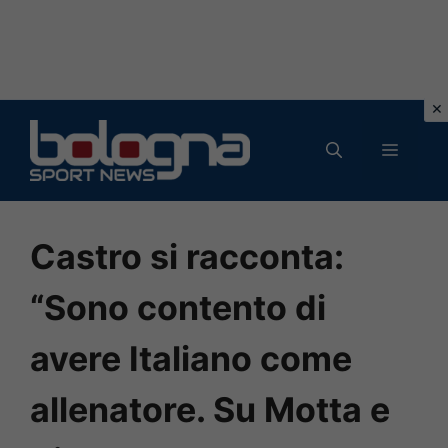
Vai
al
MENU
contenuto
Castro si racconta:
“Sono contento di
avere Italiano come
allenatore. Su Motta e