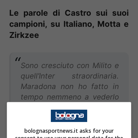
Le parole di Castro sui suoi
campioni, su Italiano, Motta e
Zirkzee
Sono cresciuto con Milito e
quell’Inter straordinaria.
Maradona non ho fatto in
tempo nemmeno a vederlo
di sfuggita.
bolognasportnews.it asks for your
Sull’avere davanti uno come