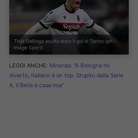
Thijs Dallinga esulta dopo il gol al Torino (ph.
Image Sport)
LEGGI ANCHE:
Miranda: “A Bologna mi
diverto, Italiano è un top. Stupito dalla Serie
A, il Betis è casa mia”