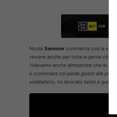
Nicola
Sansone
commenta così la vittor
vincere anche per tutta la gente che c’e
Volevamo anche dimostrare che le amich
è cominciare col piede giusto alla prim
soddisfatto, ho lavorato tanto e quest’