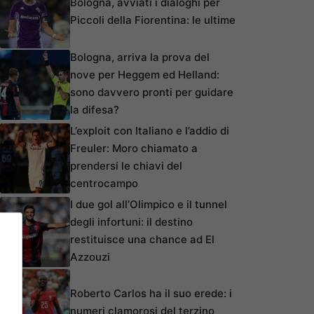
Bologna, avviati i dialoghi per
Piccoli della Fiorentina: le ultime
Bologna, arriva la prova del
nove per Heggem ed Helland:
sono davvero pronti per guidare
la difesa?
L’exploit con Italiano e l’addio di
Freuler: Moro chiamato a
prendersi le chiavi del
centrocampo
I due gol all’Olimpico e il tunnel
degli infortuni: il destino
restituisce una chance ad El
Azzouzi
Roberto Carlos ha il suo erede: i
numeri clamorosi del terzino