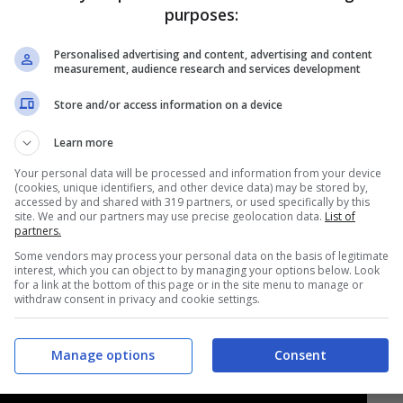
purposes:
Personalised advertising and content, advertising and content
measurement, audience research and services development
Store and/or access information on a device
Learn more
ia di oggi:
“Siamo contenti, era importante
Your personal data will be processed and information from your device
(cookies, unique identifiers, and other device data) may be stored by,
ra allo stadio, anche se è ancora l’8 agosto.
accessed by and shared with 319 partners, or used specifically by this
site. We and our partners may use precise geolocation data.
List of
evoli contano per allenarsi bene, l’importante
partners.
a partita ufficiale. Personalmente sono
Some vendors may process your personal data on the basis of legitimate
interest, which you can object to by managing your options below. Look
anno ci sarò sempre per giocarmi un posto”.
for a link at the bottom of this page or in the site menu to manage or
withdraw consent in privacy and cookie settings.
Manage options
Consent