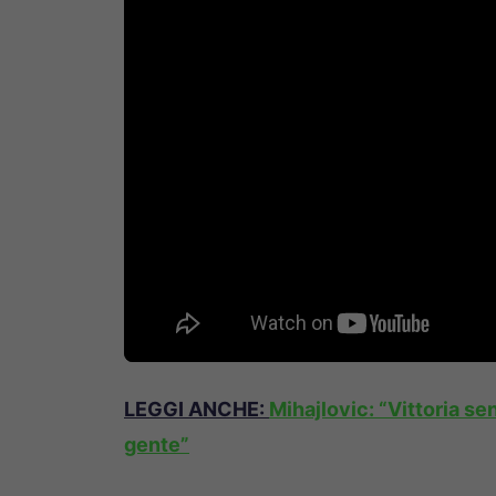
LEGGI ANCHE:
Mihajlovic: “Vittoria se
gente”