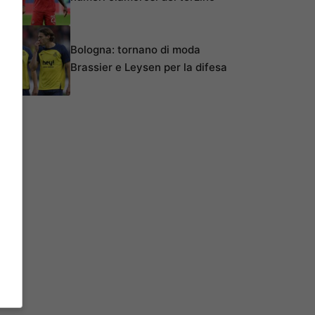
Bologna: tornano di moda
Brassier e Leysen per la difesa