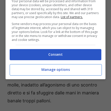
Your personal data will be processed and information from
MICKEY 5,5 – qualche gesto importante nel
your device (cookies, unique identifiers, and other device
data) may be stored by, accessed by and shared with 319
finale di gara: il numero 25 gioca una brutta
partners, or used specifically by this site. We and our partners
may use precise geolocation data.
List of partners.
partita, ma, quando si tratta di chiudere
Some vendors may process your personal data on the basis
of legitimate interest, which you can object to by managing
l’incontro, mette a segno quattro punti
your options below. Look for a link at the bottom of this page
or in the site menu to manage or withdraw consent in privacy
consecutivi e piazza una stoppata da
and cookie settings.
highlights ai danni di Bramos, in occasione
del contropiede chiuso dal tentativo di lay up
Consent
del numero 6 orogranata. Deve ritrovare
confidenza con il canestro e sbloccarsi
Manage options
mentalmente, poiché si dimostra troppo
molle, inadatto all’agonismo di uno scontro
diretto e si fa sfuggire dalle mani in maniera
banale troppi palloni.