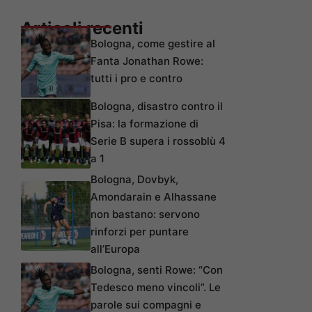
Articoli recenti
Bologna, come gestire al
Fanta Jonathan Rowe:
tutti i pro e contro
Bologna, disastro contro il
Pisa: la formazione di
Serie B supera i rossoblù 4
a 1
Bologna, Dovbyk,
Amondarain e Alhassane
non bastano: servono
rinforzi per puntare
all’Europa
Bologna, senti Rowe: “Con
Tedesco meno vincoli”. Le
parole sui compagni e