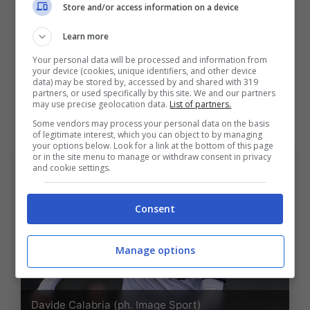
contro il Napoli. Si pensa a un ritorno contro
Store and/or access information on a device
l’
Atalanta
, o addirittura contro l’
Inter
: tutto
Learn more
dipenderà dall’evoluzione del dolore e dal
Your personal data will be processed and information from
your device (cookies, unique identifiers, and other device
periodo necessario per assorbire il
data) may be stored by, accessed by and shared with 319
partners, or used specifically by this site. We and our partners
versamento. Sarà
Holm
a sostituire
Calabria
may use precise geolocation data.
List of partners.
sulla corsia di destra.
Some vendors may process your personal data on the basis
of legitimate interest, which you can object to by managing
your options below. Look for a link at the bottom of this page
or in the site menu to manage or withdraw consent in privacy
and cookie settings.
Consent
Manage options
Davide Calabria (ph. Image Sport)