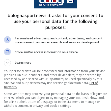
I medici dei felsinei sono intervenuti subito per
ato. Nonostante qualche minuto di tentativi per
bolognasportnews.it asks for your consent to
ne è apparsa subito chiara: Erlic non era in grado
use your personal data for the following
purposes:
stituito da Jhon Lucumí. La sua uscita ha
 il reparto difensivo, adattando gli equilibri
Personalised advertising and content, advertising and content
measurement, audience research and services development
l’offensiva rossonera.
Store and/or access information on a device
Learn more
Your personal data will be processed and information from your device
(cookies, unique identifiers, and other device data) may be stored by,
accessed by and shared with 319 partners, or used specifically by this
site. We and our partners may use precise geolocation data.
List of
partners.
Some vendors may process your personal data on the basis of legitimate
interest, which you can object to by managing your options below. Look
for a link at the bottom of this page or in the site menu to manage or
withdraw consent in privacy and cookie settings.