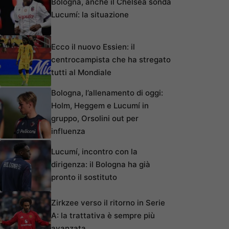
Bologna, anche il Chelsea sonda
Lucumí: la situazione
Ecco il nuovo Essien: il
centrocampista che ha stregato
tutti al Mondiale
Bologna, l’allenamento di oggi:
Holm, Heggem e Lucumí in
gruppo, Orsolini out per
influenza
Lucumí, incontro con la
dirigenza: il Bologna ha già
pronto il sostituto
Zirkzee verso il ritorno in Serie
A: la trattativa è sempre più
avanzata