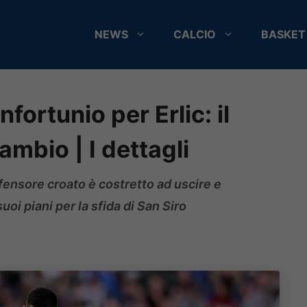
NEWS
CALCIO
BASKET
fortunio per Erlic: il
ambio | I dettagli
ifensore croato è costretto ad uscire e
uoi piani per la sfida di San Siro