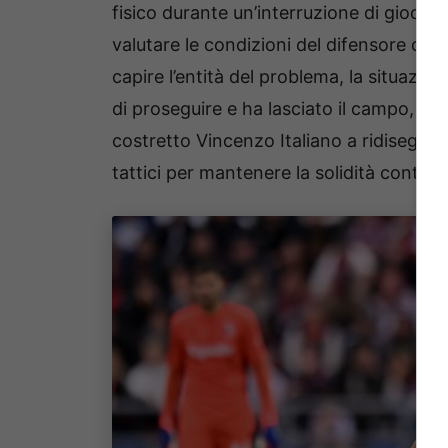
fisico durante un’interruzione di gioco. 
valutare le condizioni del difensore cro
capire l’entità del problema, la situazio
di proseguire e ha lasciato il campo, so
costretto Vincenzo Italiano a ridisegnare
tattici per mantenere la solidità contro 