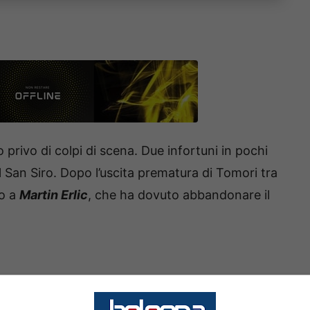
 privo di colpi di scena. Due infortuni in pochi
 San Siro. Dopo l’uscita prematura di Tomori tra
to a
Martin Erlic
, che ha dovuto abbandonare il
nuto, quando Erlic ha accusato un problema