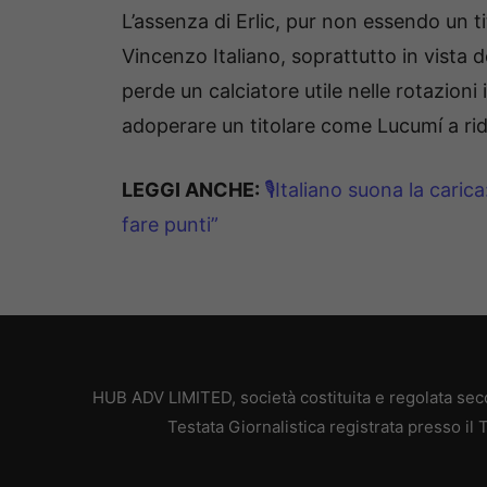
L’assenza di Erlic, pur non essendo un ti
Vincenzo Italiano, soprattutto in vista de
perde un calciatore utile nelle rotazioni
adoperare un titolare come Lucumí a r
LEGGI ANCHE:
🎙Italiano suona la cari
fare punti”
HUB ADV LIMITED, società costituita e regolata secon
Testata Giornalistica registrata presso il