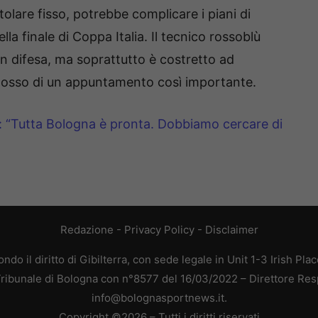
tolare fisso, potrebbe complicare i piani di
lla finale di Coppa Italia. Il tecnico rossoblù
 in difesa, ma soprattutto è costretto ad
idosso di un appuntamento così importante.
ca: “Tutta Bologna è pronta. Dobbiamo cercare di
Redazione
-
Privacy Policy
-
Disclaimer
do il diritto di Gibilterra, con sede legale in Unit 1-3 Irish Pla
 Tribunale di Bologna con n°8577 del 16/03/2022 – Direttore Res
info@bolognasportnews.it.
Copyright ©2026 – Tutti i diritti riservati