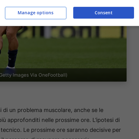
Manage options
Consent
/Getty Images Via OneFootball)
si di un problema muscolare, anche se le
ù approfonditi nelle prossime ore. L’ipotesi di
 tecnico. Le prossime ore saranno decisive per