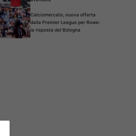
Calciomercato, nuova offerta
dalla Premier League per Rowe:
la risposta del Bologna