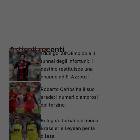
Articoli recenti
I due gol all’Olimpico e il
tunnel degli infortuni: il
destino restituisce una
chance ad El Azzouzi
Roberto Carlos ha il suo
erede: i numeri clamorosi
del terzino
Bologna: tornano di moda
Brassier e Leysen per la
difesa