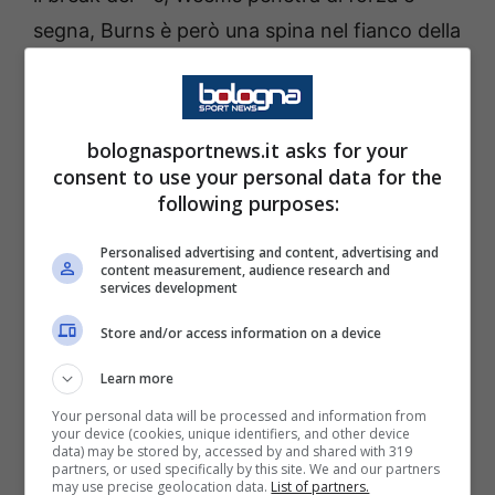
segna, Burns è però una spina nel fianco della
difesa virtussina trovando ora la soluzione
dall’arco, 2/2 di Petrucelli, Teodosic cerca di
evitare la doppia cifra di svantaggio ma il tap-
bolognasportnews.it asks for your
in di Petrucelli manda la Virtus Boologna a
consent to use your personal data for the
following purposes:
-10, sirena e squadre negli spogliatoi sul
punteggio di 30 a 40 Brescia. Brescia parte di
Personalised advertising and content, advertising and
content measurement, audience research and
nuovo forte e allunga a +15 il proprio
services development
vantaggio, Teodosic ed Hackett provano a
Store and/or access information on a device
costruire la rimonta prima che Cournooh trovi
Learn more
altri tre punti dall’arco, risponde ancora
Your personal data will be processed and information from
Teodosic dalla lunetta (2/2) ma l’ex Cournooh
your device (cookies, unique identifiers, and other device
data) may be stored by, accessed by and shared with 319
punisce ancora la difesa virtussina segnando
partners, or used specifically by this site. We and our partners
may use precise geolocation data.
List of partners.
il +14 che obbliga la panchina virtussina a