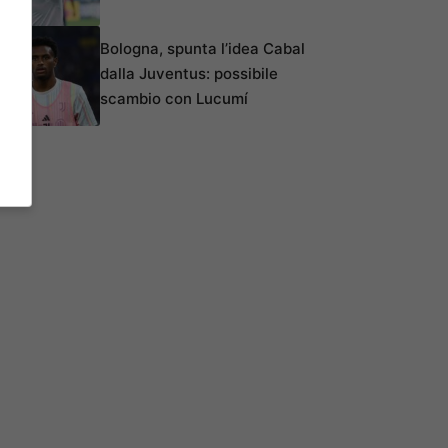
Bologna, spunta l’idea Cabal
dalla Juventus: possibile
scambio con Lucumí