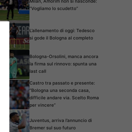
Milan, Amorim non si nasconde:
“Vogliamo lo scudetto”
L’allenamento di oggi: Tedesco
si gode il Bologna al completo
Bologna-Orsolini, manca ancora
la firma sul rinnovo: spunta una
last call
Castro tra passato e presente:
“Bologna una seconda casa,
difficile andare via. Scelto Roma
per vincere”
Juventus, arriva l’annuncio di
Bremer sul suo futuro