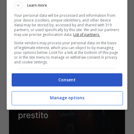
Learn more
11 Luglio 2023 - 13:46
Your personal data will be processed and information from
your device (cookies, unique identifiers, and other device
data) may be stored by, accessed by and shared with 319
partners, or used specifically by this site. We and our partners
may use precise geolocation data.
List of partners.
Some vendors may process your personal data on the basis
of legitimate interest, which you can object to by managing
your options below. Look for a link at the bottom of this page
or in the site menu to manage or withdraw consent in privacy
and cookie settings.
Consent
Calciomercato
Mattia Pagliuca rinnova
Manage options
e lascia Bologna in
prestito