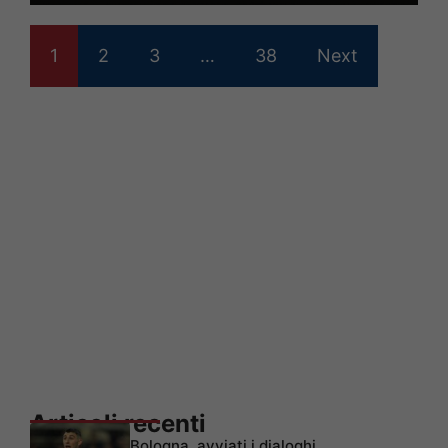
1
2
3
…
38
Next
Articoli recenti
Bologna, avviati i dialoghi