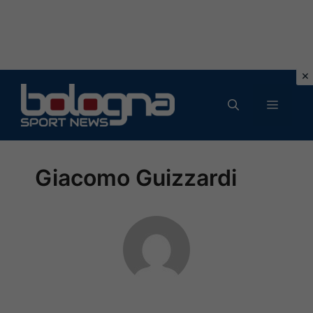
Vai
al
MENU
contenuto
Giacomo Guizzardi