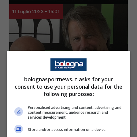
11 Luglio 2023 - 15:01
bolognasportnews.it asks for your
consent to use your personal data for the
following purposes:
Bologna Primavera e Settore Giovanile
Nuova avventura per
Personalised advertising and content, advertising and
content measurement, audience research and
Daniele Corazza
services development
Store and/or access information on a device