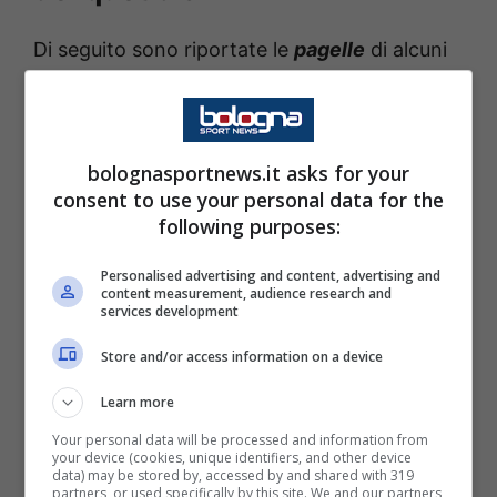
Di seguito sono riportate le
pagelle
di alcuni
dei principali
quotidiani sportivi
. In casa
Bologna
l’unico a salvarsi è Ndoye, premiato
da tutti con un 6,5, molto male Lucumì,
bolognasportnews.it asks for your
Dallinga, Orsolini e Fabbian.
Il numero 7 ha
consent to use your personal data for the
following purposes:
festeggiato le 250 presenze con una
prestazione opaca.
Personalised advertising and content, advertising and
content measurement, audience research and
services development
LA GAZZETTA DELLO SPORT:
Store and/or access information on a device
Ravaglia 5.5, De Silvestri 5,5 (dal 71′ Holm 6),
Learn more
Beukema 5.5, Lucumi 4,5 (dal 46′ Casale) (dal
Your personal data will be processed and information from
your device (cookies, unique identifiers, and other device
77′ Erlic 6), Miranda 5; Pobega 6, Freuler 5,5;
data) may be stored by, accessed by and shared with 319
partners, or used specifically by this site. We and our partners