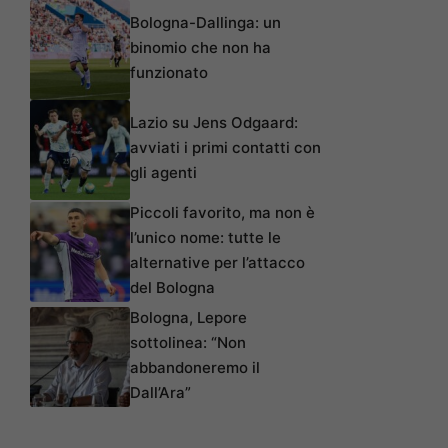
Bologna-Dallinga: un
binomio che non ha
funzionato
Lazio su Jens Odgaard:
avviati i primi contatti con
gli agenti
Piccoli favorito, ma non è
l’unico nome: tutte le
alternative per l’attacco
del Bologna
Bologna, Lepore
sottolinea: “Non
abbandoneremo il
Dall’Ara”