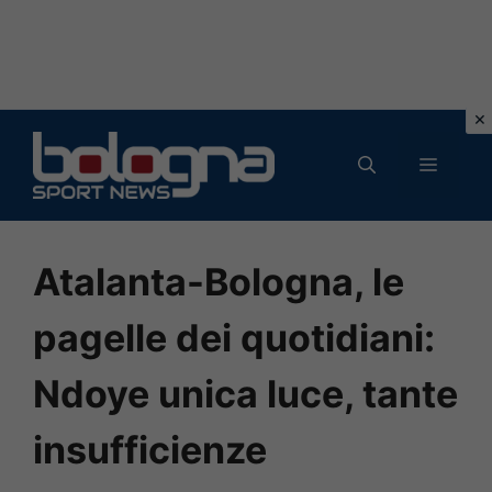
Vai
al
MENU
contenuto
Atalanta-Bologna, le
pagelle dei quotidiani:
Ndoye unica luce, tante
insufficienze