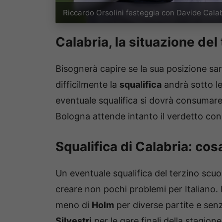
Riccardo Orsolini festeggia con Davide Calabr
Calabria, la situazione del
Bisognerà capire se la sua posizione sar
difficilmente la
squalifica
andrà sotto le
eventuale squalifica si dovrà consumare 
Bologna attende intanto il verdetto con 
Squalifica di Calabria: co
Un eventuale squalifica del terzino scu
creare non pochi problemi per Italiano. 
meno di
Holm
per diverse partite e se
Silvestri
per le gare finali della stagione