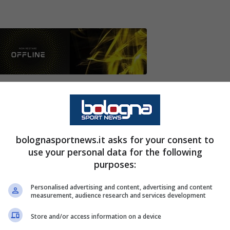
e curve di
Milan
e
Inter,
come riportato da
Il
ivata la notizia della multa e squalifica per una
 il patteggiamento di entrambi.
bolognasportnews.it asks for your consent to
use your personal data for the following
itano del
Milan
ora al
Bologna
. Il terzino sarebbe
purposes:
ontatti con la curva rossonera. A differenza dei
Personalised advertising and content, advertising and content
to patteggiare e tra pochi giorni sarà interrogato
measurement, audience research and services development
Store and/or access information on a device