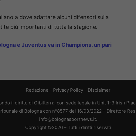
iano a dove adattare alcuni difensori sulla
rtite più importanti di tutta la stagione.
Bologna e Juventus va in Champions, un pari
Redazione
-
Privacy Policy
-
Disclaimer
do il diritto di Gibilterra, con sede legale in Unit 1-3 Irish Pla
 Tribunale di Bologna con n°8577 del 16/03/2022 – Direttore Res
info@bolognasportnews.it.
Copyright ©2026 – Tutti i diritti riservati