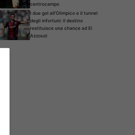
centrocampo
I due gol all’Olimpico e il tunnel
degli infortuni: il destino
restituisce una chance ad El
Azzouzi