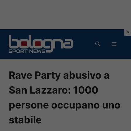
Vai
al
MENU
contenuto
Rave Party abusivo a
San Lazzaro: 1000
persone occupano uno
stabile