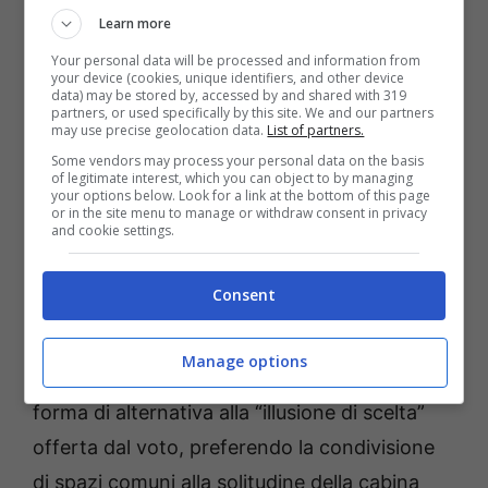
Learn more
inglese Margaret Thatcher insistendo su
Your personal data will be processed and information from
come non ci sia altra scelta al capitalismo. Per
your device (cookies, unique identifiers, and other device
data) may be stored by, accessed by and shared with 319
noi, alla tornata elettorale rispondiamo
partners, or used specifically by this site. We and our partners
may use precise geolocation data.
List of partners.
riprendendoci ossigeno e spazio con questa
Some vendors may process your personal data on the basis
nuova Taz”.
of legitimate interest, which you can object to by managing
your options below. Look for a link at the bottom of this page
or in the site menu to manage or withdraw consent in privacy
and cookie settings.
Gli organizzatori, noti per eventi simili alle ex
poste di via Corazza e ai Prati di Caprara a
Consent
Bologna, criticano il “teatrino elettorale” e le
politiche che giudicano repressive e
Manage options
securitarie. Il rave vuole rappresentare una
forma di alternativa alla “illusione di scelta”
offerta dal voto, preferendo la condivisione
di spazi comuni alla solitudine della cabina