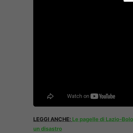
LEGGI ANCHE:
Le pagelle di Lazio-Bol
un disastro