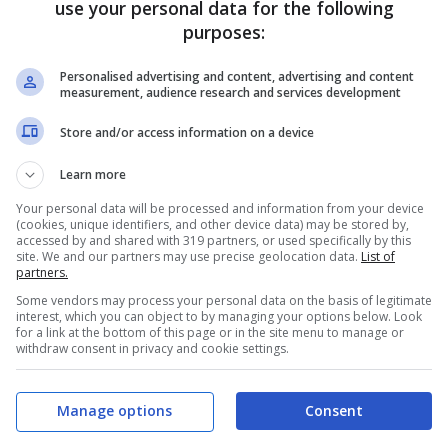
use your personal data for the following
purposes:
Personalised advertising and content, advertising and content
measurement, audience research and services development
Store and/or access information on a device
Learn more
 sconfitta di oggi:
“La partita si era messa
Your personal data will be processed and information from your device
, ma abbiamo iniziato a prendere ammonizioni
(cookies, unique identifiers, and other device data) may be stored by,
accessed by and shared with 319 partners, or used specifically by this
di Soumaoro. Abbiamo anche avuto due occasioni
site. We and our partners may use precise geolocation data.
List of
partners.
’1-0, poi l’abbiamo persa ed è un vero peccato,
Some vendors may process your personal data on the basis of legitimate
ndava chiusa nel primo tempo. Rimane il
interest, which you can object to by managing your options below. Look
for a link at the bottom of this page or in the site menu to manage or
pporto a quel che produciamo”.
withdraw consent in privacy and cookie settings.
Manage options
Consent