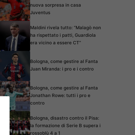
nuova sorpresa in casa
Juventus
Maldini rivela tutto: “Malagò non
ha rispettato i patti, Guardiola
era vicino a essere CT”
Bologna, come gestire al Fanta
Juan Miranda: i pro e i contro
Bologna, come gestire al Fanta
Jonathan Rowe: tutti i pro e
contro
Bologna, disastro contro il Pisa:
la formazione di Serie B supera i
rossoblù 4 a 1