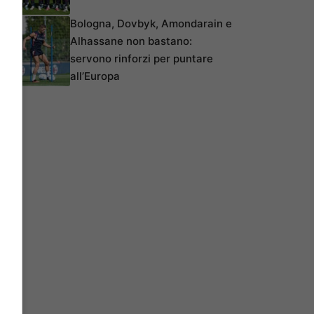
Bologna, Dovbyk, Amondarain e
Alhassane non bastano:
servono rinforzi per puntare
all’Europa