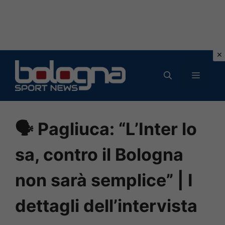
Vai
al
MENU
contenuto
🗣️ Pagliuca: “L’Inter lo
sa, contro il Bologna
non sarà semplice” | I
dettagli dell’intervista