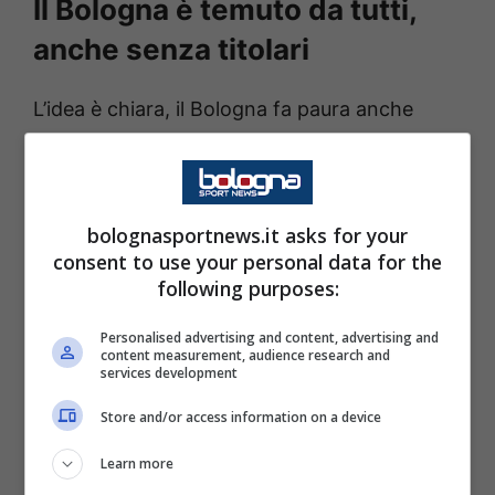
Il Bologna è temuto da tutti,
anche senza titolari
L’idea è chiara, il Bologna fa paura anche
quando ha
assenze importanti
:
bolognasportnews.it asks for your
Chiunque oggi deve
consent to use your personal data for the
giocare contro il Bologna
following purposes:
pensa a una cosa: che
Personalised advertising and content, advertising and
content measurement, audience research and
vorrebbe evitarlo. E non
services development
tragga in inganno il fatto
Store and/or access information on a device
che magari qualche pedina
Learn more
non è al meglio: il Bologna