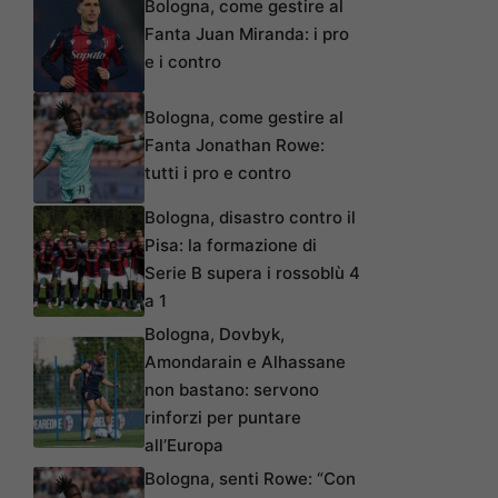
Bologna, come gestire al
Fanta Juan Miranda: i pro
e i contro
Bologna, come gestire al
Fanta Jonathan Rowe:
tutti i pro e contro
Bologna, disastro contro il
Pisa: la formazione di
Serie B supera i rossoblù 4
a 1
Bologna, Dovbyk,
Amondarain e Alhassane
non bastano: servono
rinforzi per puntare
all’Europa
Bologna, senti Rowe: “Con