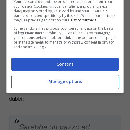
Your personal data will be processed and information from
ha fatto risultati anche
your device (cookies, unique identifiers, and other device
data) may be stored by, accessed by and shared with 319
quando mancavano certi
partners, or used specifically by this site. We and our partners
may use precise geolocation data.
List of partners.
cardini. E domenica ne
Some vendors may process your personal data on the basis
of legitimate interest, which you can object to by managing
mancheranno…
your options below. Look for a link at the bottom of this page
or in the site menu to manage or withdraw consent in privacy
and cookie settings.
Italiano deve restare: sarebbe
Consent
folle andarsene
Manage options
Sul
futuro
dell’allenatore, Pagliuca non ha
dubbi:
Sarebbe un pazzo ad