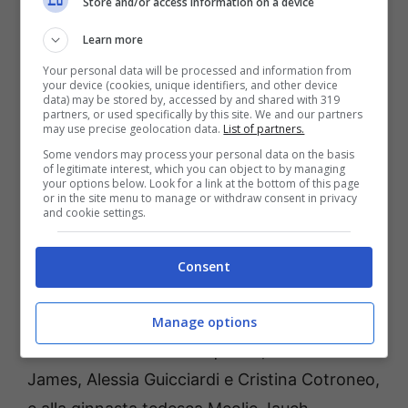
Store and/or access information on a device
Learn more
Your personal data will be processed and information from
your device (cookies, unique identifiers, and other device
data) may be stored by, accessed by and shared with 319
partners, or used specifically by this site. We and our partners
A pochi giorni dal via del campionato italiano
may use precise geolocation data.
List of partners.
di Serie A della Federazione Ginnastica
Some vendors may process your personal data on the basis
of legitimate interest, which you can object to by managing
d’Italia, che partirà sabato 6 marzo ad
your options below. Look for a link at the bottom of this page
or in the site menu to manage or withdraw consent in privacy
Ancona, Ginnastica Biancoverde presenta la
and cookie settings.
formazione che disputerà la massima serie A1,
allenata presso il Polo Tecnico Federale di
Consent
Imola da Eleonora Gatti e Giacomo Zuffa.
Accanto alle ginnaste ROG e di interesse
Manage options
nazionale titolari della squadra, Carolina
James, Alessia Guicciardi e Cristina Cotroneo,