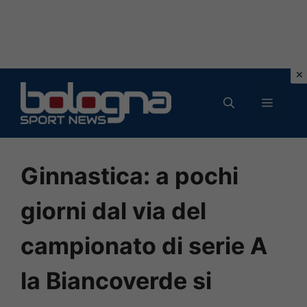
Vai
al
MENU
contenuto
Ginnastica: a pochi
giorni dal via del
campionato di serie A
la Biancoverde si