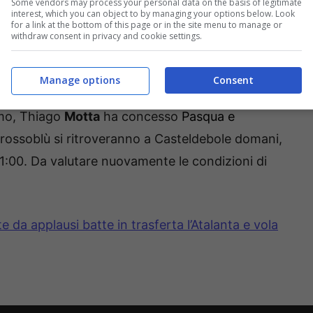
Some vendors may process your personal data on the basis of legitimate
interest, which you can object to by managing your options below. Look
for a link at the bottom of this page or in the site menu to manage or
withdraw consent in privacy and cookie settings.
Manage options
Consent
amo, Thiago
Motta
ha concesso
Pasqua e
I rossoblù si ritroveranno a Casteldebole domani,
11:00. Da valutare nuovamente le condizioni di
 da applausi batte in trasferta l’Atalanta e vola