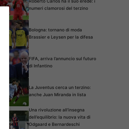
Roberto Carlos ha il suo erede: i
numeri clamorosi del terzino
Bologna: tornano di moda
Brassier e Leysen per la difesa
FIFA, arriva l’annuncio sul futuro
di Infantino
La Juventus cerca un terzino:
anche Juan Miranda in lista
Una rivoluzione all’insegna
dell’equilibrio: la nuova vita di
Odgaard e Bernardeschi