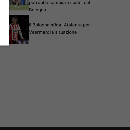
potrebbe cambiare i piani del
Bologna
Il Bologna sfida l’Atalanta per
Veerman: la situazione