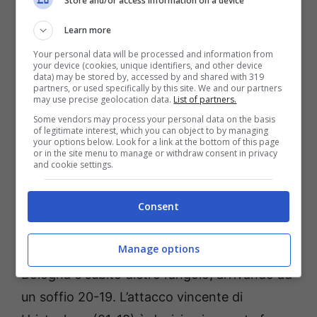
Store and/or access information on a device
chiudono con il punto di Hristoskov 25-17.
Al rientro in campo si muove ancora bene
Learn more
San Giustino che sigla il 2-0 con all’ace di
Your personal data will be processed and information from
your device (cookies, unique identifiers, and other device
Sitti. Bologna raggiunge i biancoazzurri
data) may be stored by, accessed by and shared with 319
partners, or used specifically by this site. We and our partners
grazie all’errore di Cappelletti in pipe (3-3) e
may use precise geolocation data.
List of partners.
concede poco ai padroni di casa. Si procede
Some vendors may process your personal data on the basis
of legitimate interest, which you can object to by managing
punto a punto fino all’attacco di Quarta (10-
your options below. Look for a link at the bottom of this page
or in the site menu to manage or withdraw consent in privacy
8) e al lungo palleggio tattico di Hristoskov
and cookie settings.
(11-8). Diversi errori al servizio da ambo le
parti in questo frangente, spezzano il ritmo di
Consent
gioco. Allunga San Giustino con il
Manage options
contrattacco di Cappelletti (13-9) ma
Bologna è subito dietro l’angolo, arrivando ad
un soffio 20-19. L’attacco vincente di