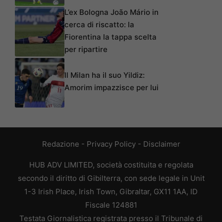
L’ex Bologna João Mário in
cerca di riscatto: la
Fiorentina la tappa scelta
per ripartire
Il Milan ha il suo Yildiz:
Amorim impazzisce per lui
Redazione
-
Privacy Policy
-
Disclaimer
HUB ADV LIMITED, società costituita e regolata
secondo il diritto di Gibilterra, con sede legale in Unit
1-3 Irish Place, Irish Town, Gibraltar, GX11 1AA, ID
Fiscale 124881
Testata Giornalistica registrata presso il Tribunale di