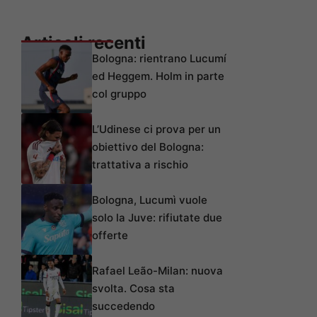
Articoli recenti
Bologna: rientrano Lucumí
ed Heggem. Holm in parte
col gruppo
L’Udinese ci prova per un
obiettivo del Bologna:
trattativa a rischio
Bologna, Lucumì vuole
solo la Juve: rifiutate due
offerte
Rafael Leão-Milan: nuova
svolta. Cosa sta
succedendo