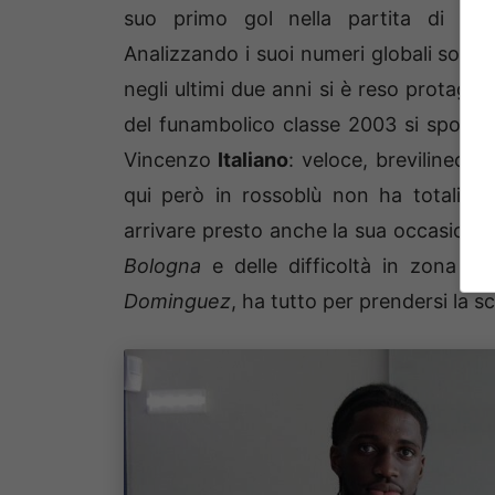
suo primo gol nella partita di Sup
Analizzando i suoi numeri globali sono 9 
negli ultimi due anni si è reso protagon
del funambolico classe 2003 si sposano
Vincenzo
Italiano
: veloce, brevilineo e
qui però in rossoblù non ha totaliz
arrivare presto anche la sua occasione i
Bologna
e delle difficoltà in zona go
Dominguez
, ha tutto per prendersi la 