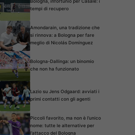
Bologna, infortunio per Casale: i
tempi di recupero
Amondarain, una tradizione che
si rinnova: a Bologna per fare
meglio di Nicolás Domínguez
Bologna-Dallinga: un binomio
che non ha funzionato
Lazio su Jens Odgaard: avviati i
primi contatti con gli agenti
Piccoli favorito, ma non è l’unico
nome: tutte le alternative per
l’attacco del Bologna