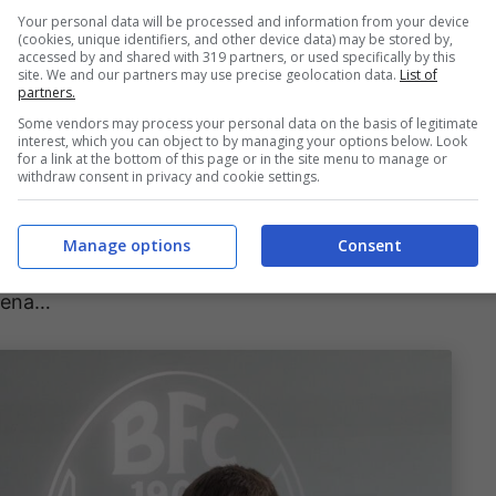
erliga vinta per 3-1 contro l’
Indipendiente
.
Your personal data will be processed and information from your device
(cookies, unique identifiers, and other device data) may be stored by,
le reti e 5 gli assist in 86 presenze ufficiali, ma
accessed by and shared with 319 partners, or used specifically by this
site. We and our partners may use precise geolocation data.
List of
ista di una crescita imperiosa. Le caratteristiche
partners.
 perfettamente con l’idea di calcio del tecnico
Some vendors may process your personal data on the basis of legitimate
interest, which you can object to by managing your options below. Look
 dotato di spiccata tecnica nell’uno contro 1. Fin
for a link at the bottom of this page or in the site menu to manage or
withdraw consent in privacy and cookie settings.
zato neanche un minuto, chissà che non possa
n vista del tour de force che dovrà affrontare il
Manage options
Consent
l di
Ndoye
. Il Lobo, questo il soprannome di
scena…