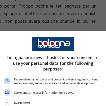
tto porta. Troppo poche le reti segnate per un
i spinge a riflettere se uno dei nuovo acquisti
o, non possa avere qualche chance in più nel
l, il classe 2003 puo’ tornare
bolognasportnews.it asks for your consent to
use your personal data for the following
o parlando. Sto ovviamente facendo riferimento a
purposes:
 sudamericano, sbarcato quest’estate in Italia per
iuto nel settore giovanile del
Gimnasia La Plata
,
Personalised advertising and content, advertising and content
measurement, audience research and services development
el match di Primera Division vinto 5-1 contro il
Store and/or access information on a device
) firma anche il suo primo contratto da
i vorranno 8 mesi (settembre 2022) per vedere il
Learn more