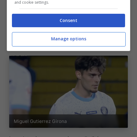
and cookie settings.
giovani, nel 2020. Le ultime due stagioni le
ha trascorse con la maglia del
Girona
,
Consent
squadra che, come il
Bologna
, si è riuscita a
qualificare inaspettatamente alla prossima
Manage options
edizione della
Champions League
.
Miguel Gutierrez Girona