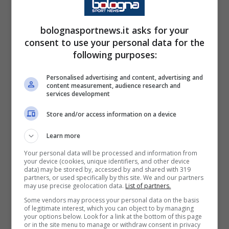
sicuro
Posch
, il giovane
Corazza
e i nuovi
arrivati
Holm
e
Miranda
. Lista che potrebbe
bolognasportnews.it asks for your
avere presto un nuovo nome, vincitore di un
consent to use your personal data for the
following purposes:
trofeo con il
Real Madrid
e che ha disputato
due grandi stagioni al
Girona
.
Personalised advertising and content, advertising and
content measurement, audience research and
services development
Il nuovo obiettivo da
Store and/or access information on a device
Champions, un ex Real Madrid
Learn more
per Italiano?
Your personal data will be processed and information from
your device (cookies, unique identifiers, and other device
Il
Bologna
vuole sognare in grande e per farlo
data) may be stored by, accessed by and shared with 319
partners, or used specifically by this site. We and our partners
punta a Miguel
Gutierrez
. Il ventiduenne è
may use precise geolocation data.
List of partners.
Some vendors may process your personal data on the basis
cresciuto con il
Real Madrid
e con i blancos
of legitimate interest, which you can object to by managing
your options below. Look for a link at the bottom of this page
ha vinto la
Youth League
, la Champions dei
or in the site menu to manage or withdraw consent in privacy