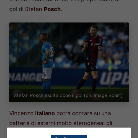
gol di
Stefan
Posch
.
Stefan Posch esulta dopo il gol (ph. Image Sport)
Vincenzo
Italiano
potrà contare su una
batteria di esterni molto eterogenea: gli
esperti
Lykogiannis
e
De Silvestri
, l’usato