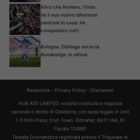
Altro che Romero, l’Inter
ha il suo nuovo difensore
centrale in casa: ha
conquistato tutti
Bologna, Dallinga verso la
Bundesliga: le ultime
Redazione
-
Privacy Policy
-
Disclaimer
HUB ADV LIMITED, società costituita e regolata
secondo il diritto di Gibilterra, con sede legale in Unit
1-3 Irish Place, Irish Town, Gibraltar, GX11 1AA, ID
Fiscale 124881
Testata Giornalistica registrata presso il Tribunale di