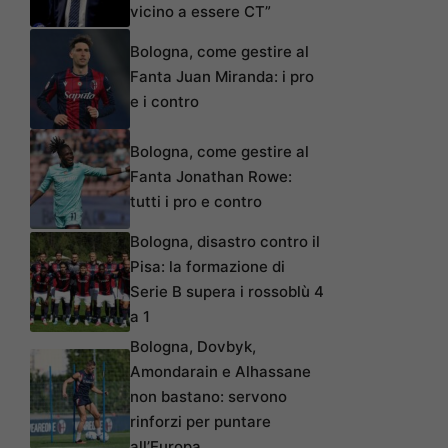
vicino a essere CT”
Bologna, come gestire al
Fanta Juan Miranda: i pro
e i contro
Bologna, come gestire al
Fanta Jonathan Rowe:
tutti i pro e contro
Bologna, disastro contro il
Pisa: la formazione di
Serie B supera i rossoblù 4
a 1
Bologna, Dovbyk,
Amondarain e Alhassane
non bastano: servono
rinforzi per puntare
all’Europa