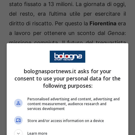
stato fissato a 13 milioni. La giornata di oggi,
del resto, era l’ultima utile per esercitare il
diritto di riscatto. Per questo la
Fiorentina
era
a lavoro per ottenere un sconto dal
Genoa
:
missione compiuta. Il futuro del trequartista
non sarà quindi sotto le due Torri, ma
nuovamente in Toscana. L’attaccante andrà
bolognasportnews.it asks for your
così a ricomporre il tandem con Moise Kean.
consent to use your personal data for the
following purposes:
La
Fiorentina
avrebbe dovuto versare 2
milioni di penale in caso di mancato riscatto
Personalised advertising and content, advertising and
content measurement, audience research and
del giocatore. Ma alla fine, come detto,
services development
l’accordo è stato trovato.
Store and/or access information on a device
Learn more