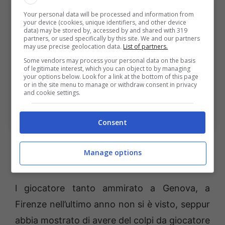
Your personal data will be processed and information from
your device (cookies, unique identifiers, and other device
data) may be stored by, accessed by and shared with 319
partners, or used specifically by this site. We and our partners
may use precise geolocation data.
List of partners.
Some vendors may process your personal data on the basis
of legitimate interest, which you can object to by managing
your options below. Look for a link at the bottom of this page
or in the site menu to manage or withdraw consent in privacy
and cookie settings.
Albert Gudmundsson (Photo by Gabriele
Maltinti/Getty Images Via OneFootball)
Consent
Gudmundsson, i numeri della
Manage options
sua stagione
l giocatore tanto ammirato a Genova, a
Firenze nell’ultimo anno non si è visto, seppur
abbia mostrato di avere del colpi da giocatore