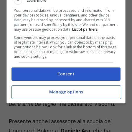
è il percorso giusto. Non è facile, molte sono
Learn more
a libera vendita, e poi basta anche un’arma
Your personal data will be processed and information from
your device (cookies, unique identifiers, and other device
piccolissima per poter far male. È un tema su
data) may be stored by, accessed by and shared with 319
partners, or used specifically by this site. We and our partners
cui stiamo ragionando
”.
may use precise geolocation data.
List of partners.
A questo proposito, è previsto un percorso di
Some vendors may process your personal data on the basis
of legitimate interest, which you can object to by managing
collaborazione tra istituzioni scolastiche e
your options below. Look for a link at the bottom of this page
or in the site menu to manage or withdraw consent in privacy
forze dell’ordine per rinforzare i controlli tra i
and cookie settings.
giovani studenti: “
Ho dato disposizioni
Consent
chiarissime alle forze di polizia di
relazionarmi tra una settimana sulle possibili
Manage options
iniziative per limitare questo uso assurdo
delle armi da taglio
” ha dichiarato Visconti.
Presente anche l’assessore alla scuola del
Comune di Bologna,
Daniele Ara
, che ha