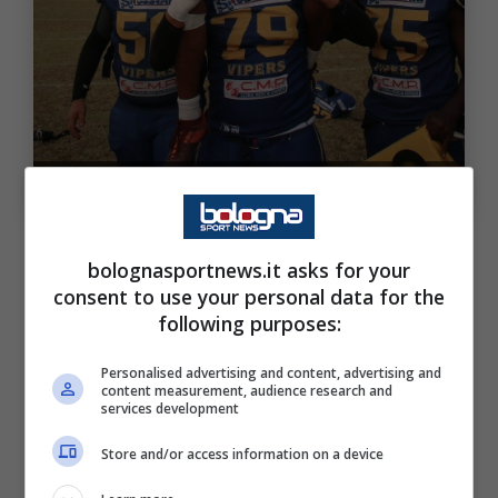
Fallou Sall con i compagni di football americano
Il porto e l’utilizzo di armi bianche è ormai
bolognasportnews.it asks for your
attività frequente, soprattutto tra i
consent to use your personal data for the
giovanissimi. “
Si è agito molto sulle armi da
following purposes:
fuoco
— ha ricordato Visconti —
limitando i
Personalised advertising and content, advertising and
porti di pistola, controllando e schedando.
content measurement, audience research and
services development
Certamente è più difficile per le armi
Store and/or access information on a device
bianche, però anche lì dobbiamo capire qual