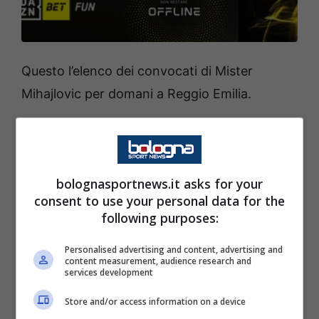
Questo l’elenco dei convocati di Mister
Mihajlovic per domani a Reggio Emilia.
Portieri: Bardi, Molla, Skorupski.
Difensori: Binks, Bonifazi, De Silvestri, Dijks,
bolognasportnews.it asks for your
consent to use your personal data for the
Hickey, Mbaye, Medel, Soumaoro, Theate.
following purposes:
Centrocampisti: Dominguez, Soriano,
Personalised advertising and content, advertising and
content measurement, audience research and
Svanberg, Vignato, Viola.
services development
Store and/or access information on a device
Attaccanti: Arnautovic, Barrow, Orsolini,