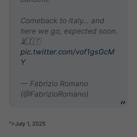
Comeback to Italy… and
here we go, expected soon.
⏳🇮🇹
pic.twitter.com/vof1gsGcM
Y
— Fabrizio Romano
(@FabrizioRomano)
">July 1, 2025