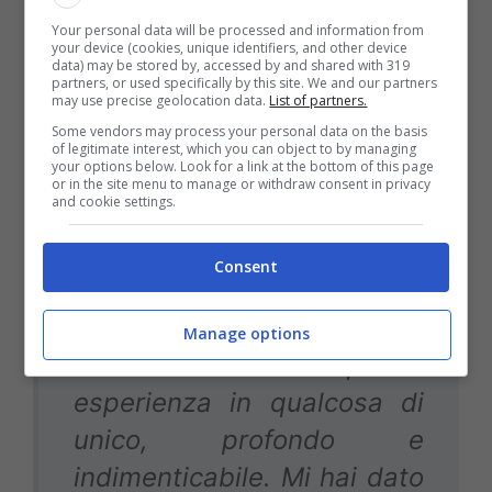
Your personal data will be processed and information from
your device (cookies, unique identifiers, and other device
data) may be stored by, accessed by and shared with 319
partners, or used specifically by this site. We and our partners
Toronto… Grazie per avermi
may use precise geolocation data.
List of partners.
Some vendors may process your personal data on the basis
accolto come uno dei
of legitimate interest, which you can object to by managing
your options below. Look for a link at the bottom of this page
vostri. Grazie per aver
or in the site menu to manage or withdraw consent in privacy
and cookie settings.
abbracciato la mia famiglia,
per averci fatto sentire
Consent
parte della vostra anima,
della vostra comunità. Hai
Manage options
trasformato questa
esperienza in qualcosa di
unico, profondo e
indimenticabile. Mi hai dato