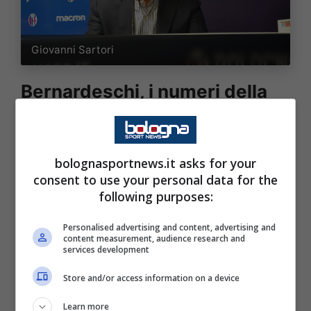
Giovanni Sartori
Bernardeschi, i numeri della
sua stagione
Il classe 1994, una volta limati gli ultimi
bolognasportnews.it asks for your
dettagli, vestirà la maglia rossoblù e andrà a
consent to use your personal data for the
following purposes:
rinforzare il reparto offensivo. Nell’ultimo
anno in MLS ha disputato 15 partite
Personalised advertising and content, advertising and
content measurement, audience research and
segnando 4 gol e fornendo 3 assist. L’ex
services development
Juventus e Fiorentina ha due ore fa salutato
Store and/or access information on a device
Toronto con un post su Instagram, con la
Learn more
seguente didascalia: