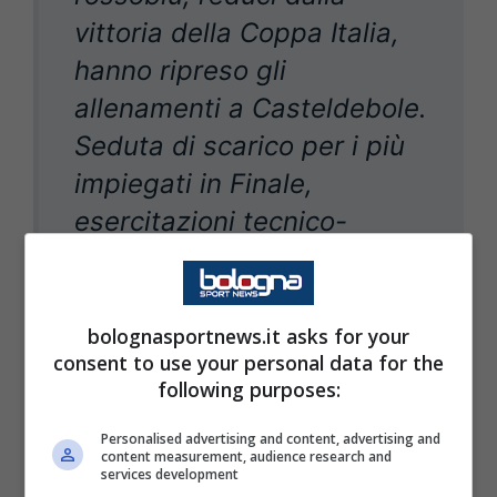
vittoria della Coppa Italia,
hanno ripreso gli
allenamenti a Casteldebole.
Seduta di scarico per i più
impiegati in Finale,
esercitazioni tecnico-
tattiche per gli altri.
Allenamento differenziato
per Jens Odgaard ed
bolognasportnews.it asks for your
consent to use your personal data for the
Estanis Pedrola, terapie per
following purposes:
Martin Erlic.
Personalised advertising and content, advertising and
content measurement, audience research and
services development