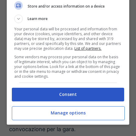
Odgaard di nuovo fermo ai
Store and/or access information on a device
box
Learn more
Your personal data will be processed and information from
Italiano
dovrà fare a meno di
Erlić
e
Pedrola
,
your device (cookies, unique identifiers, and other device
data) may be stored by, accessed by and shared with 319
entrambi convocati nella finale di Coppa più
partners, or used specifically by this site. We and our partners
may use precise geolocation data.
List of partners.
per tenere unito il gruppo che per un reale
Some vendors may process your personal data on the basis
of legitimate interest, which you can object to by managing
recupero fisico.
your options below. Look for a link at the bottom of this page
or in the site menu to manage or withdraw consent in privacy
and cookie settings.
A loro si aggiunge
Jens Odgaard
, alle prese
con alcuni fastidi da ormai qualche settimana.
Consent
Il numero 21 aveva saltato le ultime sfide di
campionato per recuperare al meglio in vista
Manage options
della finale di Coppa Italia e aveva ottenuto la
convocazione per la gara.