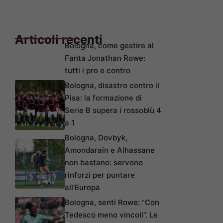
Articoli recenti
Bologna, come gestire al
Fanta Jonathan Rowe:
tutti i pro e contro
Bologna, disastro contro il
Pisa: la formazione di
Serie B supera i rossoblù 4
a 1
Bologna, Dovbyk,
Amondarain e Alhassane
non bastano: servono
rinforzi per puntare
all’Europa
Bologna, senti Rowe: “Con
Tedesco meno vincoli”. Le