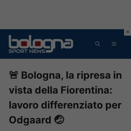
Vai
al
MENU
contenuto
🚨 Bologna, la ripresa in
vista della Fiorentina:
lavoro differenziato per
Odgaard 🤕