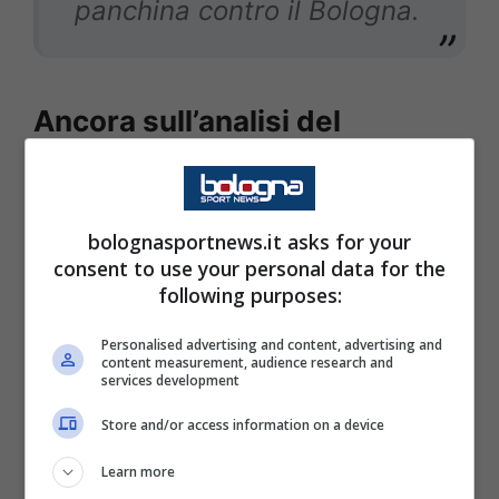
panchina contro il Bologna.
Ancora sull’analisi del
secondo tempo di Verona
bolognasportnews.it asks for your
consent to use your personal data for the
Quando si hanno delle
following purposes:
brutte prestazioni spesso ci
rifugiamo sul discorso
Personalised advertising and content, advertising and
content measurement, audience research and
fisico usando i carichi di
services development
lavoro come alibi. Se si
Store and/or access information on a device
vedono i dati noi abbiamo
Learn more
avuto la palla il 70% più di