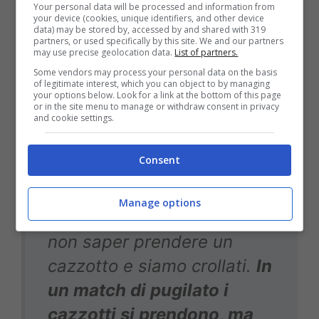
Your personal data will be processed and information from
your device (cookies, unique identifiers, and other device
loro e abbiamo corso come
data) may be stored by, accessed by and shared with 319
partners, or used specifically by this site. We and our partners
loro, in genere chi non ha la
may use precise geolocation data.
List of partners.
palla corre di più.
Some vendors may process your personal data on the basis
of legitimate interest, which you can object to by managing
Sicuramente il secondo
your options below. Look for a link at the bottom of this page
or in the site menu to manage or withdraw consent in privacy
tempo è stato non
and cookie settings.
all’altezza: abbiamo perso
Consent
tutti i duelli aerei, al
secondo tiro ci hanno fatto
Manage options
gol, abbiamo dimostrato di
non saper prendere un
cazzotto e siamo crollati.
In
un match di pugilato i
cazzotti si prendono, ma