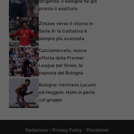
dirigenza: il Bologna ha già
pronto il sostituto
Zirkzee verso il ritorno in
Serie A: la trattativa è
sempre più avanzata
Calciomercato, nuova
offerta dalla Premier
League per Rowe: la
risposta del Bologna
Bologna: rientrano Lucumí
ed Heggem. Holm in parte
col gruppo
Redazione
-
Privacy Policy
-
Disclaimer