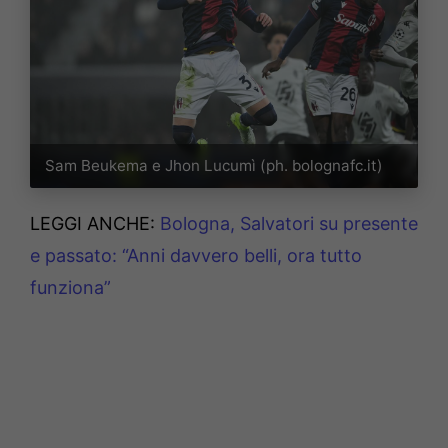
Sam Beukema e Jhon Lucumì (ph. bolognafc.it)
LEGGI ANCHE:
Bologna, Salvatori su presente
e passato: “Anni davvero belli, ora tutto
funziona”