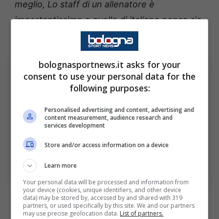
meglio, Lo staff di un allenatore è
importantissimo e quello di italiano penso sia
di grande livello”
.
bolognasportnews.it asks for your
consent to use your personal data for the
following purposes:
Personalised advertising and content, advertising and
content measurement, audience research and
services development
Store and/or access information on a device
Learn more
Vincenzo Italiano (ph. bolognafc.it)
Your personal data will be processed and information from
your device (cookies, unique identifiers, and other device
data) may be stored by, accessed by and shared with 319
I suoi pupilli nel Bologna di
partners, or used specifically by this site. We and our partners
may use precise geolocation data.
List of partners.