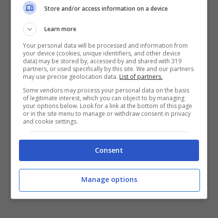
Store and/or access information on a device
Learn more
Your personal data will be processed and information from
your device (cookies, unique identifiers, and other device
data) may be stored by, accessed by and shared with 319
partners, or used specifically by this site. We and our partners
may use precise geolocation data.
List of partners.
Some vendors may process your personal data on the basis
of legitimate interest, which you can object to by managing
your options below. Look for a link at the bottom of this page
or in the site menu to manage or withdraw consent in privacy
LEGGI ANCHE:
Thiago Motta: “Voglio una
and cookie settings.
squadra competitiva, Barrow non ci sarà.
Consent
Arnautovic? E’ tra i migliori in Europa”
Manage options