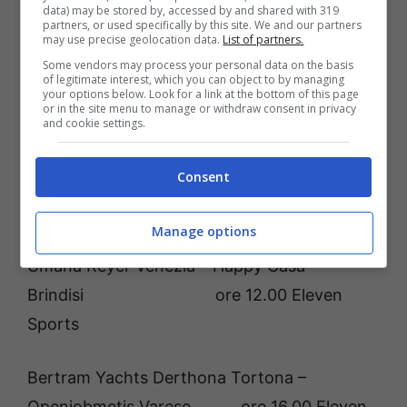
18.a Giornata
data) may be stored by, accessed by and shared with 319
partners, or used specifically by this site. We and our partners
may use precise geolocation data.
List of partners.
Sabato 4 febbraio 2023
Some vendors may process your personal data on the basis
of legitimate interest, which you can object to by managing
your options below. Look for a link at the bottom of this page
Tezenis Verona – Nutribullet Treviso
or in the site menu to manage or withdraw consent in privacy
and cookie settings.
Basket ore 20.00 Eleven
Sports – Eurosport 2
Consent
Domenica 5 febbraio 2023
Manage options
Umana Reyer Venezia – Happy Casa
Brindisi ore 12.00 Eleven
Sports
Bertram Yachts Derthona Tortona –
Openjobmetis Varese ore 16.00 Eleven