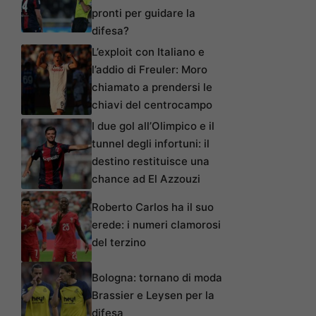
pronti per guidare la
difesa?
L’exploit con Italiano e
l’addio di Freuler: Moro
chiamato a prendersi le
chiavi del centrocampo
I due gol all’Olimpico e il
tunnel degli infortuni: il
destino restituisce una
chance ad El Azzouzi
Roberto Carlos ha il suo
erede: i numeri clamorosi
del terzino
Bologna: tornano di moda
Brassier e Leysen per la
difesa