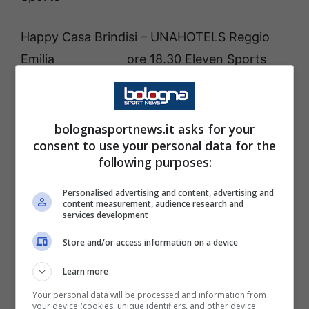
Happy Casa Brindisi – UNAHOTELS Reggio
Emilia ore 18.30 Eleven Sports
Virtus Segafredo Bologna – Tezenis
Verona ore 19.00 Eleven
bolognasportnews.it asks for your
Sports
consent to use your personal data for the
following purposes:
Banco di Sardegna Sassari – Carpegna
Personalised advertising and content, advertising and
content measurement, audience research and
Prosciutto Pesaro ore 20.00 Eleven
services development
Sports
Store and/or access information on a device
Learn more
Your personal data will be processed and information from
your device (cookies, unique identifiers, and other device