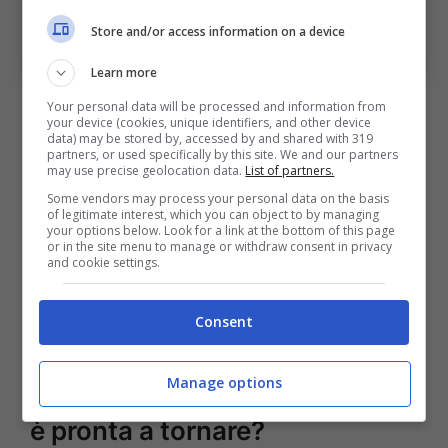
Store and/or access information on a device
Thijs Dallinga
Learn more
A
Sartori
piace molto
Logan Costa
, difensore
Your personal data will be processed and information from
your device (cookies, unique identifiers, and other device
classe 2001 originario di Capo Verde, che
data) may be stored by, accessed by and shared with 319
partners, or used specifically by this site. We and our partners
quest’anno ha raccolto
3 gol e 1 assist in 44
may use precise geolocation data.
List of partners.
Some vendors may process your personal data on the basis
presenze stagionali tra Ligue 1, Coppa di
of legitimate interest, which you can object to by managing
your options below. Look for a link at the bottom of this page
Francia ed Europa League
. Non è finita qui,
or in the site menu to manage or withdraw consent in privacy
and cookie settings.
perché sul taccuino del “Cobra” c’è un
centrale olandese già visto in
Italia
.
Consent
Altro nome per la difesa, un ex
Manage options
conoscenza del calcio italiano
è pronta a tornare?