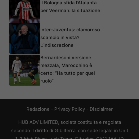
Il Bologna sfida l’Atalanta
per Veerman: la situazione
Inter-Juventus: clamoroso
scambio in vista?
L’indiscrezione
Bernardeschi versione
mezzala, Marocchino è
certo: “Ha tutto per quel
ruolo”
Redazione
-
Privacy Policy
-
Disclaimer
HUB ADV LIMITED, società costituita e regolata
secondo il diritto di Gibilterra, con sede legale in Unit
1-3 Irish Place, Irish Town, Gibraltar, GX11 1AA, ID