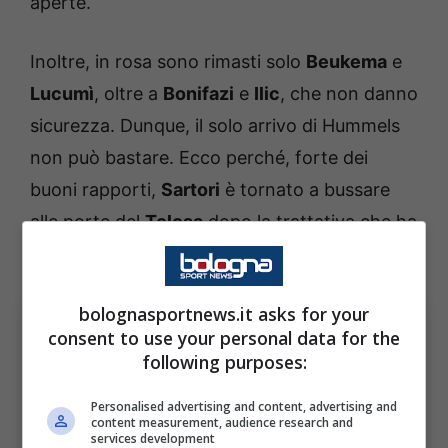
aperte.
Inoltre, in rosa sono rimasti solo
Beukema
e
Lucumì
, oltre a
Bonifazi
e
Ilic
, che non danno
sicurezza. Dunque, il solo arrivo di Hummels
non può bastare. Ecco perché, forte dei
buoni rapporti,
Sartori
è tornato a bussare
alle porte del
Tolosa
dopo la trattativa che ha
portato
Dallinga
in rossoblù.
bolognasportnews.it asks for your
consent to use your personal data for the
following purposes:
Personalised advertising and content, advertising and
content measurement, audience research and
services development