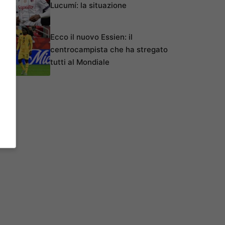
Lucumí: la situazione
Ecco il nuovo Essien: il
centrocampista che ha stregato
tutti al Mondiale