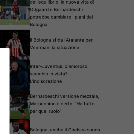
dell’equilibrio: la nuova vita di
Odgaard e Bernardeschi
potrebbe cambiare i piani del
Bologna
Il Bologna sfida l’Atalanta per
Veerman: la situazione
Inter-Juventus: clamoroso
scambio in vista?
L’indiscrezione
Bernardeschi versione mezzala,
Marocchino è certo: “Ha tutto
per quel ruolo”
Bologna, anche il Chelsea sonda