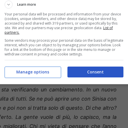
Learn more
Your personal data will be processed and information from your device
(cookies, unique identifiers, and other device data) may be stored by,
accessed by and shared with 319 partners, or used specifically by this
a
rilasciate a
“Il Resto del Carlino”
:
“Secondo me
site. We and our partners may use precise geolocation data.
List of
partners.
l’unica via percorribile. È una scelta di cuore e
Some vendors may process your personal data on the basis of legitimate
che con il cuore. Penso non se ne pentirà
interest, which you can object to by managing your options below. Look
for a link at the bottom of this page or in the site menu to manage or
è un uomo che ha fatto tanto e forse in altre
withdraw consent in privacy and cookie settings.
a è giusto scoprirlo fino in fondo, visto che ha
n? Le rivoluzioni si possono fare in tanti modi,
Manage options
Consent
 ciclo dopo tre anni e mezzo di lavoro in coppia
 si sta verificando un cambiamento. In un nuovo
lita di tutti. Se ne può aprire uno con Sinisa con
e poi non si tratta solo di questo. Di che altro?
erto. La gente vuole di più, lo capisco, ma la
no migliorati. Chi mi vieta di pensare che l’anno