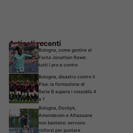
Articoli recenti
Bologna, come gestire al
Fanta Jonathan Rowe:
tutti i pro e contro
Bologna, disastro contro il
Pisa: la formazione di
Serie B supera i rossoblù 4
a 1
Bologna, Dovbyk,
Amondarain e Alhassane
non bastano: servono
rinforzi per puntare