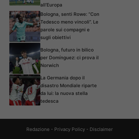
all’Europa
Bologna, senti Rowe: “Con
Tedesco meno vincoli”. Le
parole sui compagni e
sugli obiettivi
Bologna, futuro in bilico
per Domínguez: ci prova il
Norwich
La Germania dopo il
disastro Mondiale riparte
da lui: la nuova stella
tedesca
Redazione
-
Privacy Policy
-
Disclaimer