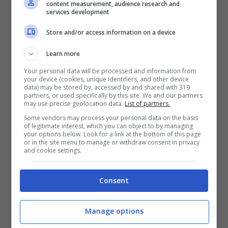
lucidità
.
content measurement, audience research and
services development
Store and/or access information on a device
Aver segnato subito ha
Learn more
messo la partita nelle
Your personal data will be processed and information from
your device (cookies, unique identifiers, and other device
condizioni giuste, il gol di
data) may be stored by, accessed by and shared with 319
partners, or used specifically by this site. We and our partners
Pasalic ci ha permesso di
may use precise geolocation data.
List of partners.
fare un altro tipo di partita,
Some vendors may process your personal data on the basis
of legitimate interest, which you can object to by managing
your options below. Look for a link at the bottom of this page
sicuramente l’aver
or in the site menu to manage or withdraw consent in privacy
and cookie settings.
sbloccato la partita è stato
un segnale forte
Consent
Manage options
L’analisi su Retegui