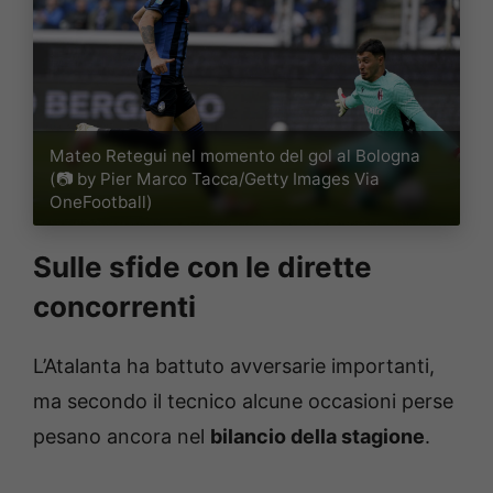
Mateo Retegui nel momento del gol al Bologna
(📷 by Pier Marco Tacca/Getty Images Via
OneFootball)
Sulle sfide con le dirette
concorrenti
L’Atalanta ha battuto avversarie importanti,
ma secondo il tecnico alcune occasioni perse
pesano ancora nel
bilancio della stagione
.