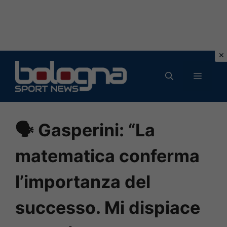
Vai
al
MENU
contenuto
🗣️ Gasperini: “La
matematica conferma
l’importanza del
successo. Mi dispiace