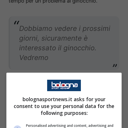
tempo per un problema al ginocchio.
Dobbiamo vedere i prossimi
giorni, sicuramente è
interessato il ginocchio.
Vedremo
L’importanza del gol iniziale
bolognasportnews.it asks for your
Per l’allenatore dell
’Atalanta
, sbloccare subito
consent to use your personal data for the
la partita è stato fondamentale per
following purposes:
indirizzare l’incontro e gestirlo con maggiore
Personalised advertising and content, advertising and