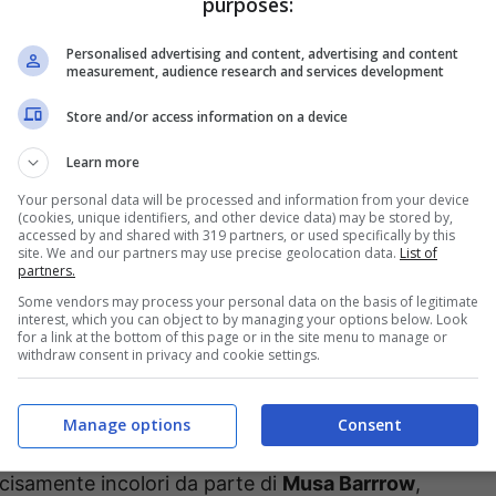
purposes:
Personalised advertising and content, advertising and content
measurement, audience research and services development
Store and/or access information on a device
Learn more
Your personal data will be processed and information from your device
(cookies, unique identifiers, and other device data) may be stored by,
accessed by and shared with 319 partners, or used specifically by this
: giocavano lui e altri dieci. Bei tempi per i
site. We and our partners may use precise geolocation data.
List of
partners.
o assoluto – ma per chi contende il posto
Some vendors may process your personal data on the basis of legitimate
 quantomeno demoralizzare.
interest, which you can object to by managing your options below. Look
for a link at the bottom of this page or in the site menu to manage or
withdraw consent in privacy and cookie settings.
o del Carlino
, era questo il caso di J
oshua
rrivato in estate dal Bayern Monaco. Parola
Manage options
Consent
ko Arnautovic, arrivato il 4 gennaio all’Olimpico
cisamente incolori da parte di
Musa Barrrow
,