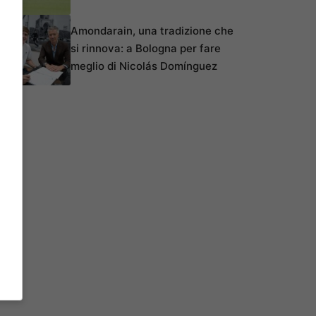
Amondarain, una tradizione che
si rinnova: a Bologna per fare
meglio di Nicolás Domínguez