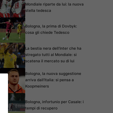
Mondiale riparte da lui: la nuova
stella tedesca
Bologna, la prima di Dovbyk:
cosa gli chiede Tedesco
La bestia nera dell’Inter che ha
stregato tutti al Mondiale: si
scatena il mercato su di lui
Bologna, la nuova suggestione
arriva dall’Italia: si pensa a
Koopmeiners
Bologna, infortunio per Casale: i
tempi di recupero