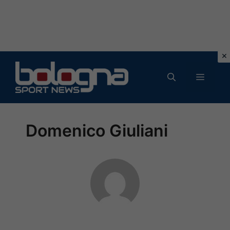
Vai
al
MENU
contenuto
Domenico Giuliani