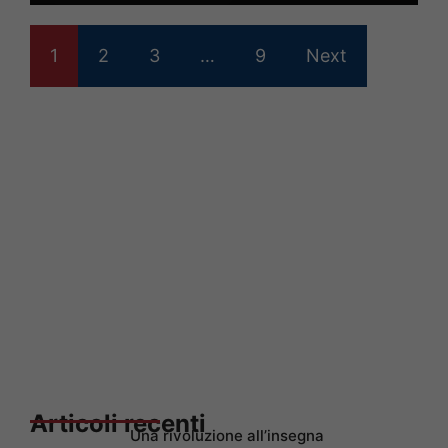
1
2
3
…
9
Next
Articoli recenti
Una rivoluzione all’insegna