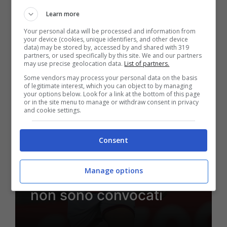
Learn more
11 Luglio 2023 - 09:37
Your personal data will be processed and information from
your device (cookies, unique identifiers, and other device
data) may be stored by, accessed by and shared with 319
partners, or used specifically by this site. We and our partners
may use precise geolocation data.
List of partners.
Some vendors may process your personal data on the basis
of legitimate interest, which you can object to by managing
your options below. Look for a link at the bottom of this page
or in the site menu to manage or withdraw consent in privacy
and cookie settings.
Rassegna Stampa
Consent
Raduno Bologna, Van
Manage options
Hooijdonk e Vignato
non sono convocati