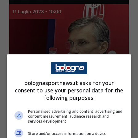
11 Luglio 2023 - 10:00
bolognasportnews.it asks for your
Rassegna Stampa
consent to use your personal data for the
Calciomercato Bologna,
following purposes:
idea Solbakken per la
Personalised advertising and content, advertising and
content measurement, audience research and
fascia
services development
Store and/or access information on a device