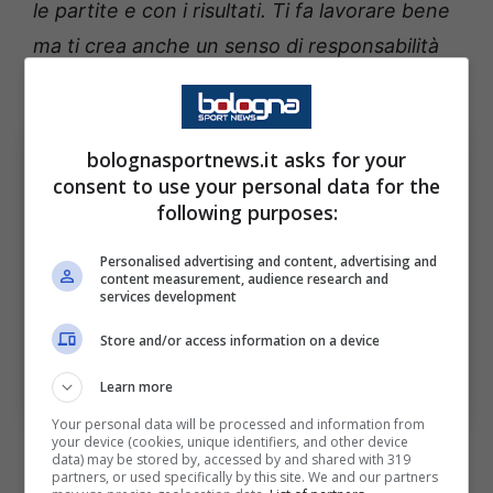
le partite e con i risultati. Ti fa lavorare bene
ma ti crea anche un senso di responsabilità
verso la nostra gente.
”
bolognasportnews.it asks for your
consent to use your personal data for the
following purposes:
Personalised advertising and content, advertising and
content measurement, audience research and
services development
Le parole di Marco Di Vaio sull’atmosfera che sta
Store and/or access information on a device
caratterizzando questo ritiro a Valles e sulla crescita del
club. Bologna Sport News (Photo by Alessandro
Learn more
Sabattini/Getty Images Via OneFootball)
Your personal data will be processed and information from
your device (cookies, unique identifiers, and other device
data) may be stored by, accessed by and shared with 319
partners, or used specifically by this site. We and our partners