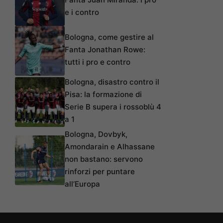
e i contro
Bologna, come gestire al
Fanta Jonathan Rowe:
tutti i pro e contro
Bologna, disastro contro il
Pisa: la formazione di
Serie B supera i rossoblù 4
a 1
Bologna, Dovbyk,
Amondarain e Alhassane
non bastano: servono
rinforzi per puntare
all’Europa