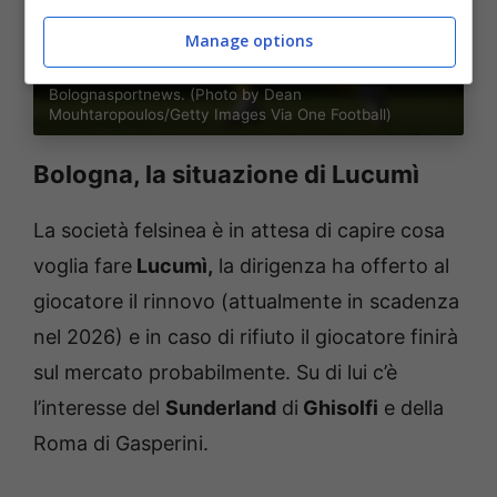
Manage options
Bologna, si punta su Leysen: la strategia.
Bolognasportnews. (Photo by Dean
Mouhtaropoulos/Getty Images Via One Football)
Bologna, la
situazione di Lucumì
La società felsinea è in attesa di capire cosa
voglia fare
Lucumì,
la dir
igenza ha offerto al
giocatore il rinnovo (attualmente in scadenza
nel 2026) e in caso di rifiuto il giocatore finirà
sul mercato probabilmente. Su di lui c’è
l’interesse del
Sunderland
di
Ghisolfi
e della
Roma di Gasperini.