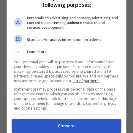
following purposes:
quella a 4
e nonostante la sua giovane età ha
dimostrato grandi capacità di leadership.
Personalised advertising and content, advertising and
content measurement, audience research and
Secondo il Corriere dello Sport, il Bologna
services development
vorrebbe chiudere per lui per una cifra sotto i
Store and/or access information on a device
10 milioni di euro.
Learn more
Una valutazione non troppo diversa dalla
Your personal data will be processed and information from
your device (cookies, unique identifiers, and other device
somma che il club potrebbe incassare da un
data) may be stored by, accessed by and shared with 319
partners, or used specifically by this site. We and our partners
eventuale cessione di
Erlic.
may use precise geolocation data.
List of partners.
Some vendors may process your personal data on the basis
of legitimate interest, which you can object to by managing
your options below. Look for a link at the bottom of this page
or in the site menu to manage or withdraw consent in privacy
and cookie settings.
Consent