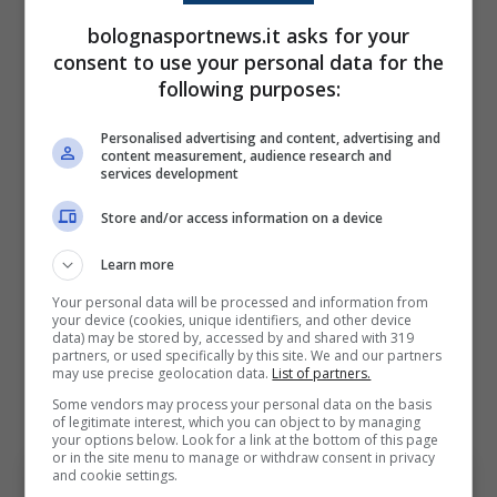
bolognasportnews.it asks for your
La possibilità Zanoli, invece, rientra
consent to use your personal data for the
nell’
interesse del Napoli per Giovanni
following purposes:
Fabbian
, centrocampista U21 del Bologna,
Personalised advertising and content, advertising and
seguito anche dalla Fiorentina. I partenopei
content measurement, audience research and
services development
hanno già effettuato un sondaggio e
Store and/or access information on a device
proposto come contropartita Alessandro
Zanoli
. Il Bologna, interessato a un terzino
Learn more
destro vista la possibile cessione di Posch
Your personal data will be processed and information from
your device (cookies, unique identifiers, and other device
all’Amburgo, valuta l’operazione, ma il Napoli
data) may be stored by, accessed by and shared with 319
partners, or used specifically by this site. We and our partners
non accetta prestiti e chiede 7 milioni per
may use precise geolocation data.
List of partners.
cedere Zanoli a titolo definitivo.
Some vendors may process your personal data on the basis
of legitimate interest, which you can object to by managing
your options below. Look for a link at the bottom of this page
or in the site menu to manage or withdraw consent in privacy
and cookie settings.