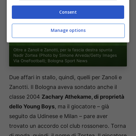
Consent
Manage options
Oltre a Zanoli e Zanotti, per la fascia destra spunta
Nadir Zortea (Photo by Simone Arveda/Getty Images
Via OneFootball); Bologna Sport News
Due affari in stallo, quindi, quelli per Zanoli e
Zanotti. Il Bologna aveva sondato anche il
classe 2004
Zachary Athekame, di proprietà
dello Young Boys
, ma il giocatore – già
seguito da Udinese e Milan – pare aver
trovato un accordo col club rossonero. Torna
di moda, quindi, il nome di Zortea. Il giocatore