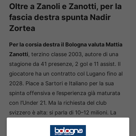
Oltre a Zanoli e Zanotti, per la
fascia destra spunta Nadir
Zortea
Per la corsia destra il Bologna valuta Mattia
Zanotti
, terzino classe 2003, autore di una
stagione da 41 presenze, 2 gol e 11 assist. Il
giocatore ha un contratto col Lugano fino al
2028. Piace a Sartori e Italiano per la sua
spinta offensiva e l’esperienza già maturata
con l’Under 21. Ma la richiesta del club
svizzero è alta: si parla di 10–12 milioni. La
concorrenza non manca, con Genoa, Leeds e
Wolfsburg interessati.