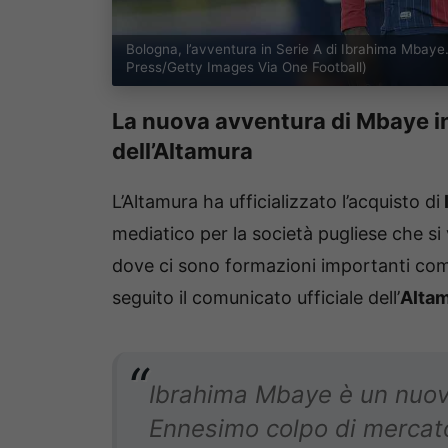
Bologna, l’avventura in Serie A di Ibrahima Mbaye
Press/Getty Images Via One Football)
La nuova avventura di Mbaye in 
dell’Altamura
L’Altamura ha ufficializzato l’acquisto di
mediatico per la società pugliese che si
dove ci sono formazioni importanti c
seguito il comunicato ufficiale dell’
Alta
Ibrahima Mbaye è un nuov
Ennesimo colpo di mercato