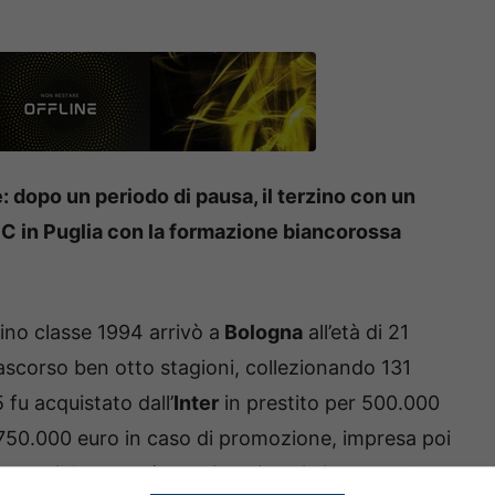
 dopo un periodo di pausa, il terzino con un
e C in Puglia con la formazione biancorossa
rzino classe 1994 arrivò a
Bologna
all’età di 21
trascorso ben otto stagioni, collezionando 131
 fu acquistato dall’
Inter
in prestito per 500.000
2.750.000 euro in caso di promozione, impresa poi
contro il Pescara (occasione in cui viene espulso