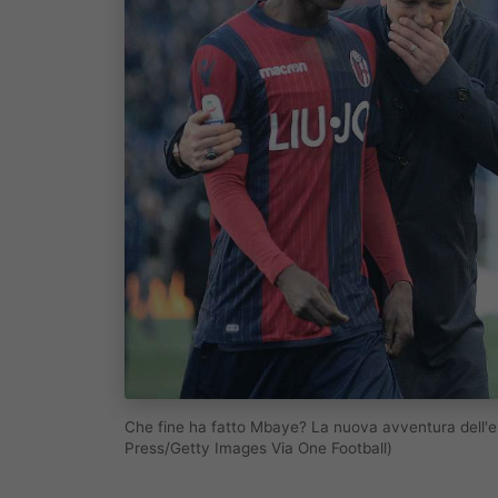
Che fine ha fatto Mbaye? La nuova avventura dell'e
Press/Getty Images Via One Football)