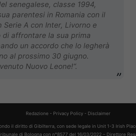
del senegalese, classe 1994,
ua parentesi in Romania con il
 Serie A con Inter, Livorno e
di affrontare la sua prima
rmando un accordo che lo legherà
ino al prossimo 30 giugno.
venuto Nuovo Leone!
“.
Redazione
-
Privacy Policy
-
Disclaimer
do il diritto di Gibilterra, con sede legale in Unit 1-3 Irish Pla
 Tribunale di Bologna con n°8577 del 16/03/2022 – Direttore Res