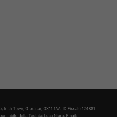
ce, Irish Town, Gibraltar, GX11 1AA, ID Fiscale 124881
ponsabile della Testata: Luca Nigro. Email: