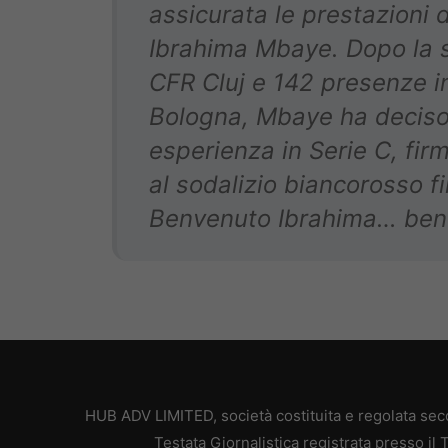
assicurata le prestazioni 
Ibrahima Mbaye. Dopo la s
CFR Cluj e 142 presenze in
Bologna, Mbaye ha deciso 
esperienza in Serie C, fi
al sodalizio biancorosso f
Benvenuto Ibrahima… ben
HUB ADV LIMITED, società costituita e regolata secon
Testata Giornalistica registrata presso il