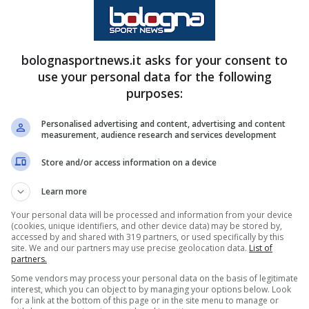
rie A di Ibrahima Mbaye
bolognasportnews.it asks for your consent to
use your personal data for the following
catore ex
Livorno e Inter
alterna annate da titolare
purposes:
igliori stagioni è quella 2018-2019, dove in 25
Personalised advertising and content, advertising and content
a di Mihajlovic trova una continuità che non
measurement, audience research and services development
 inizia un grosso calvario per lui a livello
Store and/or access information on a device
Learn more
Your personal data will be processed and information from your device
 ha collezionato solo 16 presenze e una
(cookies, unique identifiers, and other device data) may be stored by,
accessed by and shared with 319 partners, or used specifically by this
la rescissione con i felsinei e passa poi al Cluj.
site. We and our partners may use precise geolocation data.
List of
partners.
l ritorno dei problemi fisici. Da lì in poi l’ex
Some vendors may process your personal data on the basis of legitimate
 quasi due anni. Per mesi sono circolate voci di
interest, which you can object to by managing your options below. Look
for a link at the bottom of this page or in the site menu to manage or
ato l’annuncio ufficiale dell’
Altamura.