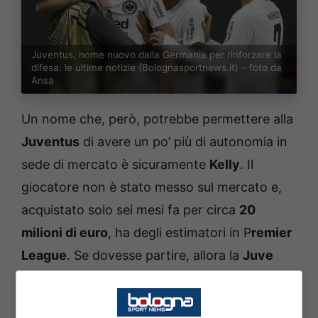
Juventus, nome nuovo dalla Germania per rinforzare la
difesa: le ultime notizie (Bolognasportnews.it) – foto da
Ansa
Un nome che, però, potrebbe permettere alla
Juventus
di avere un po’ più di autonomia in
sede di mercato è sicuramente
Kelly
. Il
giocatore non è stato messo sul mercato e,
acquistato solo sei mesi fa per circa
20
milioni di euro
, ha degli estimatori in P
remier
League
. Se dovesse partire, allora la
Juve
avrebbe a quel punto la forza in termini
economici per affondare il colpo e regalare