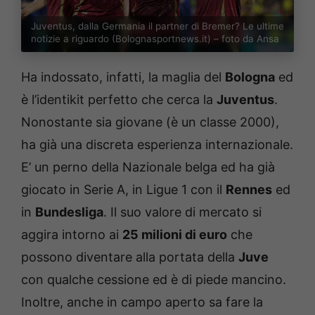
Juventus, dalla Germania il partner di Bremer? Le ultime
notizie a riguardo (Bolognasportnews.it) – foto da Ansa
Ha indossato, infatti, la maglia del
Bologna
ed
è l’identikit perfetto che cerca la
Juventus
.
Nonostante sia giovane (è un classe 2000),
ha già una discreta esperienza internazionale.
E’ un perno della Nazionale belga ed ha già
giocato in Serie A, in Ligue 1 con il
Rennes
ed
in
Bundesliga
. Il suo valore di mercato si
aggira intorno ai
25 milioni di euro
che
possono diventare alla portata della
Juve
con qualche cessione ed è di piede mancino.
Inoltre, anche in campo aperto sa fare la