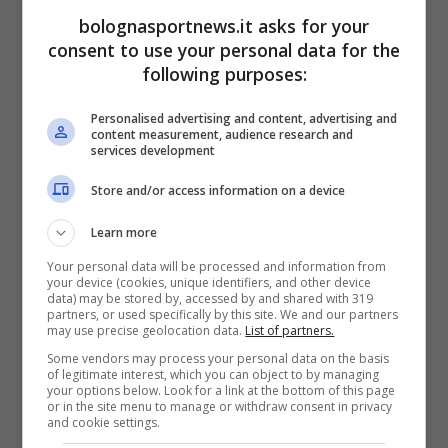
ad
Igor Tudor
finalmente un grande centrale
bolognasportnews.it asks for your
di difesa da affiancare a
Bremer
. Andiamo a
consent to use your personal data for the
vedere le ultime notizie a riguardo.
following purposes:
Personalised advertising and content, advertising and
Juventus, dalla Germania il
content measurement, audience research and
services development
partner di Bremer? Le ultime
Store and/or access information on a device
notizie a riguardo
Learn more
Come è noto, la
Juve
sta cercando un
Your personal data will be processed and information from
your device (cookies, unique identifiers, and other device
difensore centrale di piede mancino che
data) may be stored by, accessed by and shared with 319
partners, or used specifically by this site. We and our partners
possa andare ad affiancare
Bremer
. Negli
may use precise geolocation data.
List of partners.
ultimi giorni si è parlato di tre nomi. Per
Some vendors may process your personal data on the basis
of legitimate interest, which you can object to by managing
Kiwior
l’
Arsenal
chiede tantissimo e la strada
your options below. Look for a link at the bottom of this page
or in the site menu to manage or withdraw consent in privacy
è in salita, discorso simile anche per
and cookie settings.