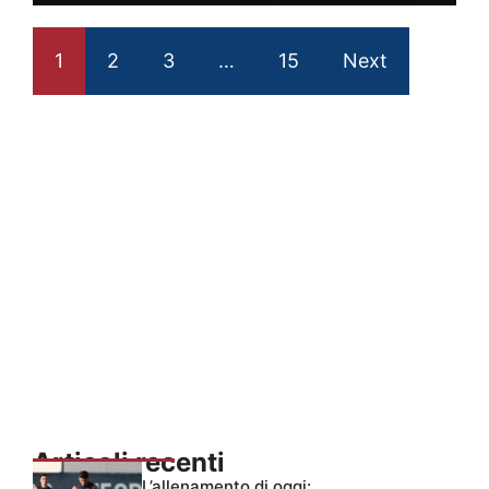
1
2
3
…
15
Next
Articoli recenti
L’allenamento di oggi: