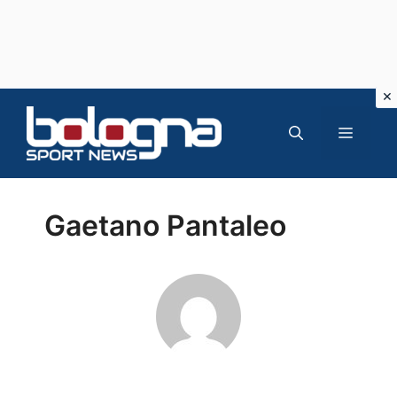
Vai
al
MENU
contenuto
Gaetano Pantaleo