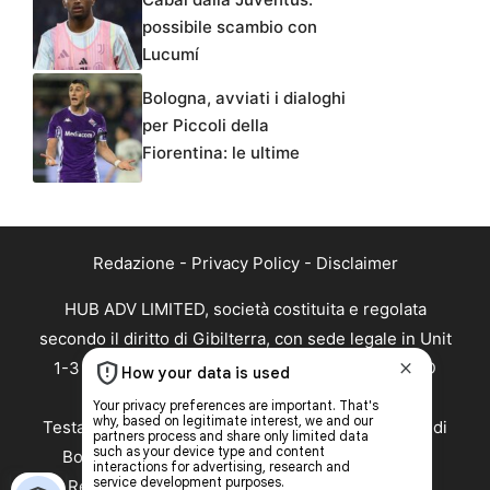
possibile scambio con
Lucumí
Bologna, avviati i dialoghi
per Piccoli della
Fiorentina: le ultime
Redazione
-
Privacy Policy
-
Disclaimer
HUB ADV LIMITED, società costituita e regolata
secondo il diritto di Gibilterra, con sede legale in Unit
1-3 Irish Place, Irish Town, Gibraltar, GX11 1AA, ID
Fiscale 124881
Testata Giornalistica registrata presso il Tribunale di
Bologna con n°8577 del 16/03/2022 – Direttore
Responsabile della Testata: Luca Nigro. Email: