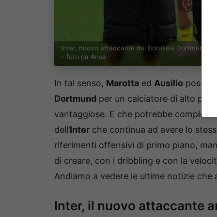
Inter, nuovo attaccante dal Borussia Dortmund a g
– foto da Ansa
In tal senso,
Marotta
ed
Ausilio
possono
Dortmund
per un calciatore di alto prof
vantaggiose. E che potrebbe completare,
dell’
Inter
che continua ad avere lo stess
riferimenti offensivi di primo piano, man
di creare, con i dribbling e con la veloc
Andiamo a vedere le ultime notizie che a
Inter, il nuovo attaccante a