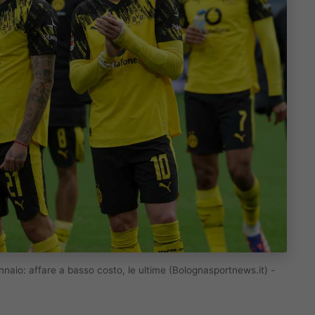
naio: affare a basso costo, le ultime (Bolognasportnews.it) -