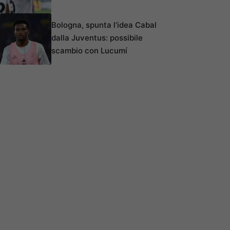
Bologna, spunta l’idea Cabal
dalla Juventus: possibile
scambio con Lucumí