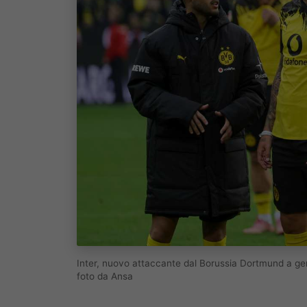
Inter, nuovo attaccante dal Borussia Dortmund a gen
foto da Ansa