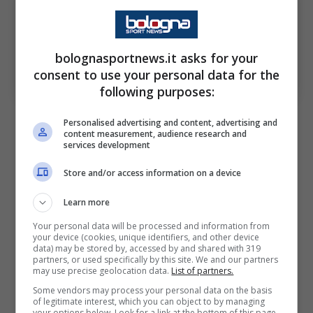
Bologna, bisogna scegliere fra Yilmaz e Gil;(Photo by
bolognasportnews.it asks for your
Ahmad Mora/Getty Images) via OneFootball;
consent to use your personal data for the
BolognaSportNews
following purposes:
Personalised advertising and content, advertising and
content measurement, audience research and
services development
Il calciatore è un’ala sinistra per natura, ma
Store and/or access information on a device
può adattarsi all’occorrenza a ruoli quali ala
Learn more
destra e centravanti, garantendo così una
duttilità importante, gradita sicuramente a
Your personal data will be processed and information from
your device (cookies, unique identifiers, and other device
tutti gli allenatori. Sta di fatto che alle cifre
data) may be stored by, accessed by and shared with 319
partners, or used specifically by this site. We and our partners
sopraccitate è un affare insostenibile per il
may use precise geolocation data.
List of partners.
Some vendors may process your personal data on the basis
Bologna, che comunque monitora la
of legitimate interest, which you can object to by managing
your options below. Look for a link at the bottom of this page