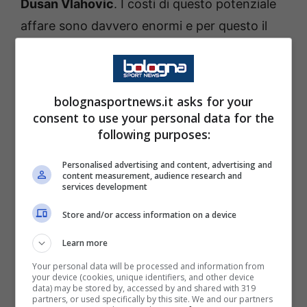
Dusan Vlahovic
. I costi di questo potenziale
affare sono davvero enormi e per questo il
Milan
si sta guardando attorno. E’ emerso il
nome di
Rasmus Hojlund
del
Manchester
United
, ma anche in questo caso le
bolognasportnews.it asks for your
valutazioni che si stanno facendo sono
consent to use your personal data for the
following purposes:
approfondite. Ed attenzione a questo nome
che arriva direttamente dalla Germania, dove
Personalised advertising and content, advertising and
content measurement, audience research and
è considerato il nuovo
Bierhoff
.
services development
Store and/or access information on a device
Il Milan guarda in Germania per
il bomber: nome a sorpresa per
Learn more
Allegri?
Your personal data will be processed and information from
your device (cookies, unique identifiers, and other device
data) may be stored by, accessed by and shared with 319
partners, or used specifically by this site. We and our partners