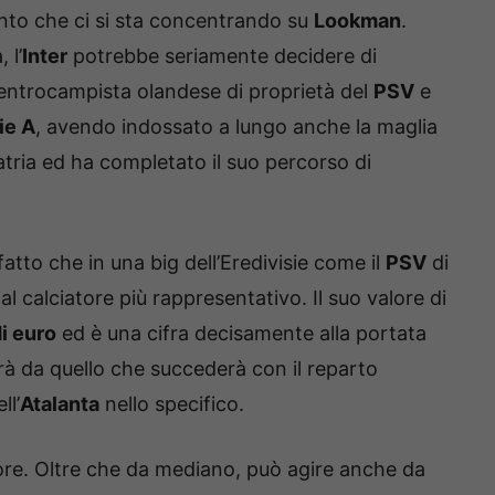
nto che ci si sta concentrando su
Lookman
.
 l’
Inter
potrebbe seriamente decidere di
centrocampista olandese di proprietà del
PSV
e
ie A
, avendo indossato a lungo anche la maglia
atria ed ha completato il suo percorso di
atto che in una big dell’Eredivisie come il
PSV
di
al calciatore più rappresentativo. Il suo valore di
di euro
ed è una cifra decisamente alla portata
à da quello che succederà con il reparto
ll’
Atalanta
nello specifico.
avore. Oltre che da mediano, può agire anche da