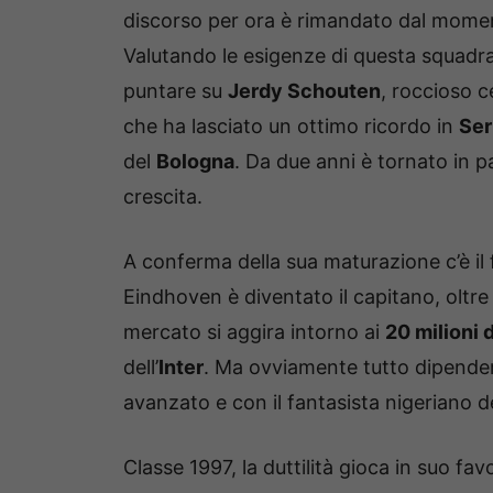
discorso per ora è rimandato dal mome
Valutando le esigenze di questa squadra,
puntare su
Jerdy Schouten
, roccioso 
che ha lasciato un ottimo ricordo in
Ser
del
Bologna
. Da due anni è tornato in p
crescita.
A conferma della sua maturazione c’è il f
Eindhoven è diventato il capitano, oltre 
mercato si aggira intorno ai
20 milioni 
dell’
Inter
. Ma ovviamente tutto dipender
avanzato e con il fantasista nigeriano de
Classe 1997, la duttilità gioca in suo f