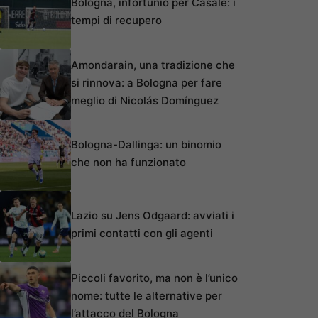
Bologna, infortunio per Casale: i
tempi di recupero
Amondarain, una tradizione che
si rinnova: a Bologna per fare
meglio di Nicolás Domínguez
Bologna-Dallinga: un binomio
che non ha funzionato
Lazio su Jens Odgaard: avviati i
primi contatti con gli agenti
Piccoli favorito, ma non è l’unico
nome: tutte le alternative per
l’attacco del Bologna