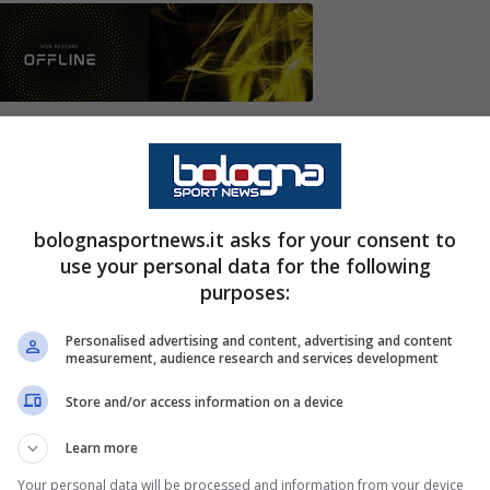
richieste di Cristian Chivu ed in tal senso nel
eale per consentire al tecnico rumeno di
ed un calciatore che potrebbe esaltarsi con la
bolognasportnews.it asks for your consent to
use your personal data for the following
purposes:
istian Chivu
si sta concentrando maggiormente
Personalised advertising and content, advertising and content
ze rispetto a quanto fatto prima da
Simone
measurement, audience research and services development
, pare infatti che l’
Inter
stia lavorando ad un
Store and/or access information on a device
e è una opzione a dir poco concreta. E non a
Learn more
ttorno per trovare un calciatore che sappia dare
Your personal data will be processed and information from your device