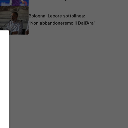
Bologna, Lepore sottolinea:
“Non abbandoneremo il Dall’Ara”